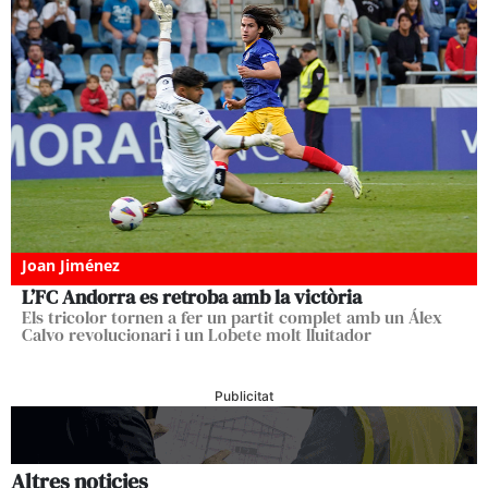
Joan Jiménez
L’FC Andorra es retroba amb la victòria
Els tricolor tornen a fer un partit complet amb un Álex
Calvo revolucionari i un Lobete molt lluitador
Publicitat
Altres noticies