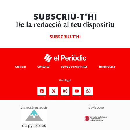
SUBSCRIU-T'HI
De la redacció al teu dispositiu
SUBSCRIU-T'HI
Qui som
Contacte
Serveis de Publicitat
Hemeroteca
Avís legal
Els nostres socis
Col·labora