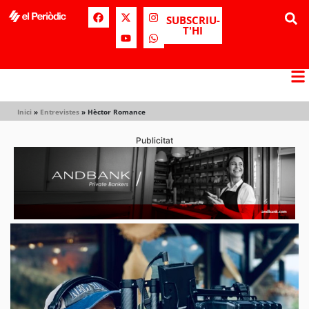
SUBSCRIU-
T'HI
Inici
»
Entrevistes
»
Hèctor Romance
Publicitat