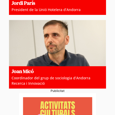
Jordi París
President de la Unió Hotelera d’Andorra
Joan Micó
Coordinador del grup de sociologia d’Andorra
Recerca i Innovació
Publicitat