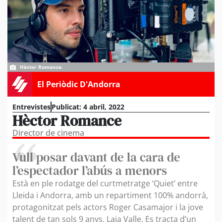
Hèctor Romance.
El Periòdic D'Andorra
Entrevistes
Publicat:
4 abril, 2022
Hèctor Romance
Director de cinema
Vull posar davant de la cara de
l’espectador l’abús a menors
Està en ple rodatge del curtmetratge ‘Quiet’ entre
Lleida i Andorra, amb un repartiment 100% andorrà,
protagonitzat pels actors Roger Casamajor i la jove
talent de tan sols 9 anys, Laia Valle. Es tracta d’un