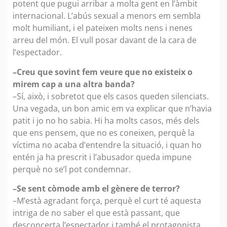
potent que pugui arribar a molta gent en l’àmbit
internacional. L’abús sexual a menors em sembla
molt humiliant, i el pateixen molts nens i nenes
arreu del món. El vull posar davant de la cara de
l’espectador.
–Creu que sovint fem veure que no existeix o
mirem cap a una altra banda?
–Sí, això, i sobretot que els casos queden silenciats.
Una vegada, un bon amic em va explicar que n’havia
patit i jo no ho sabia. Hi ha molts casos, més dels
que ens pensem, que no es coneixen, perquè la
víctima no acaba d’entendre la situació, i quan ho
entén ja ha prescrit i l’abusador queda impune
perquè no se’l pot condemnar.
–Se sent còmode amb el gènere de terror?
–M’està agradant força, perquè el curt té aquesta
intriga de no saber el que està passant, que
desconcerta l’espectador i també el protagonista.