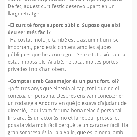
De fet, aquest curt l’estic desenvolupant en un
llargmetratge.
–El curt té força suport públic. Suposo que així
deu ser més fàcil?
–Ha costat molt, jo també estic assumint un risc
important, però estic content amb les ajudes
públiques que he aconseguit. Sense tot això hauria
estat impossible. Ara bé, he tocat moltes portes
privades i no s’han obert.
–Comptar amb Casamajor és un punt fort, oi?
–Ja fa tres anys que el tenia al cap, tot i que no el
coneixia en persona. Després ens vam conèixer en
un rodatge a Andorra en què jo estava d’ajudant de
direcció, i aquí vam fer una bona relació personal
fins ara. És un actoràs, no et fa repetir preses, et
posa la vida molt fàcil perquè té un caràcter fàcil. I la
gran sorpresa és la Laia Valle, que és la nena, amb