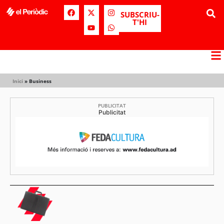
SUBSCRIU-
T'HI
Inici
»
Business
PUBLICITAT
Publicitat