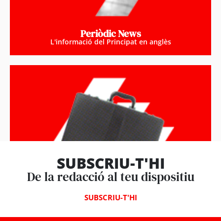
Periòdic News
L'informació del Principat en anglès
SUBSCRIU-T'HI
De la redacció al teu dispositiu
SUBSCRIU-T'HI
Business