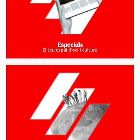
Especials
El teu espai d'oci i cultura