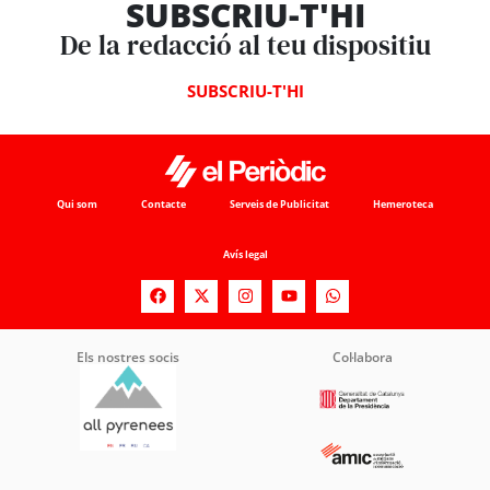
SUBSCRIU-T'HI
De la redacció al teu dispositiu
SUBSCRIU-T'HI
Qui som
Contacte
Serveis de Publicitat
Hemeroteca
Avís legal
Els nostres socis
Col·labora