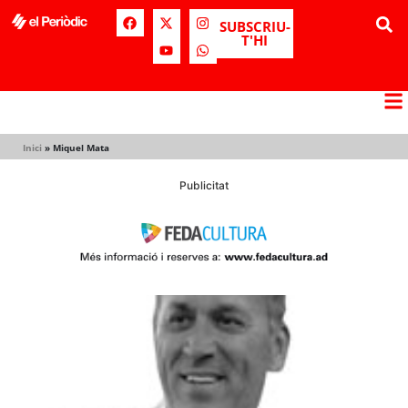
SUBSCRIU-
T'HI
Inici
»
Miquel Mata
Publicitat