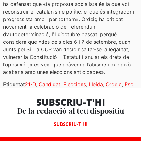
ha defensat que «la proposta socialista és la que vol
reconstruir el catalanisme polític, el que és integrador i
progressista amb i per tothom». Ordeig ha criticat
novament la celebració del referèndum
d’autodeterminació, l’1 d’octubre passat, perquè
considera que «des dels dies 6 i 7 de setembre, quan
Junts pel Sí i la CUP van decidir saltar-se la legalitat,
vulnerar la Constitució i l’Estatut i anular els drets de
l’oposició, ja es veia que anàvem a l’abisme i que això
acabaria amb unes eleccions anticipades».
Etiquetat
21-D
,
Candidat
,
Eleccions
,
Lleida
,
Ordeig
,
Psc
SUBSCRIU-T'HI
De la redacció al teu dispositiu
SUBSCRIU-T'HI