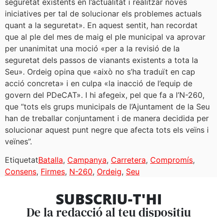
seguretat existents en l’actualitat i realitzar noves
iniciatives per tal de solucionar els problemes actuals
quant a la seguretat». En aquest sentit, han recordat
que al ple del mes de maig el ple municipal va aprovar
per unanimitat una moció «per a la revisió de la
seguretat dels passos de vianants existents a tota la
Seu». Ordeig opina que «això no s’ha traduït en cap
acció concreta» i en culpa «la inacció de l’equip de
govern del PDeCAT». I hi afegeix, pel que fa a l’N-260,
que “tots els grups municipals de l’Ajuntament de la Seu
han de treballar conjuntament i de manera decidida per
solucionar aquest punt negre que afecta tots els veïns i
veïnes”.
Etiquetat
Batalla
,
Campanya
,
Carretera
,
Compromís
,
Consens
,
Firmes
,
N-260
,
Ordeig
,
Seu
SUBSCRIU-T'HI
De la redacció al teu dispositiu