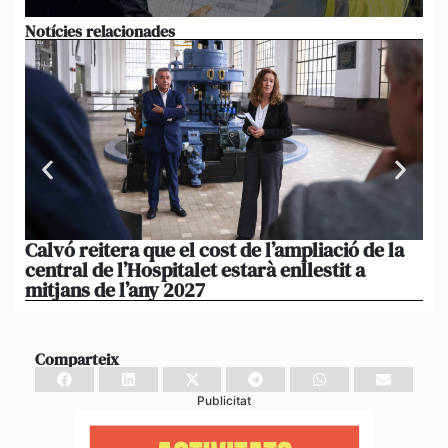
Notícies relacionades
Calvó reitera que el cost de l’ampliació de la
Po
central de l’Hospitalet estarà enllestit a
am
mitjans de l’any 2027
em
Comparteix
Publicitat