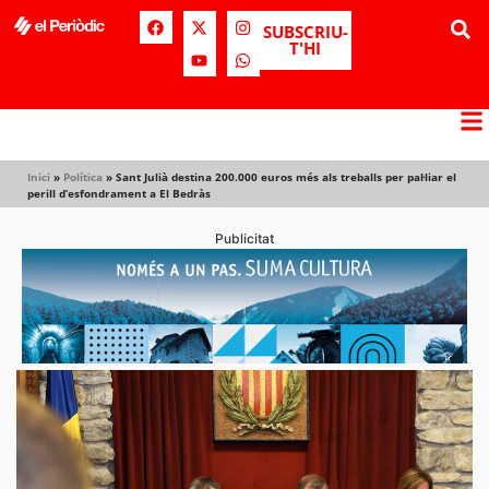
SUBSCRIU-
T'HI
Inici
»
Política
»
Sant Julià destina 200.000 euros més als treballs per pal·liar el
perill d’esfondrament a El Bedràs
Publicitat