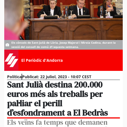
Els cònsols de Sant Julià de Lòria, Josep Majoral i Mireia Codina, durant la
sessió del consell de comú d\'aquesta setmana.
El Periòdic d'Andorra
Política
Publicat:
22 juliol, 2023 - 10:07 CEST
Sant Julià destina 200.000
euros més als treballs per
pal·liar el perill
d’esfondrament a El Bedràs
Els veïns fa temps que demanen