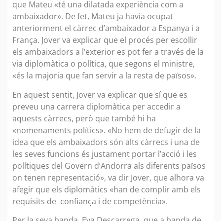
que Mateu «té una dilatada experiència com a
ambaixador». De fet, Mateu ja havia ocupat
anteriorment el càrrec d’ambaixador a Espanya i a
França. Jover va explicar que el procés per escollir
els ambaixadors a l’exterior es pot fer a través de la
via diplomàtica o política, que segons el ministre,
«és la majoria que fan servir a la resta de països».
En aquest sentit, Jover va explicar que sí que es
preveu una carrera diplomàtica per accedir a
aquests càrrecs, però que també hi ha
«nomenaments polítics». «No hem de defugir de la
idea que els ambaixadors són alts càrrecs i una de
les seves funcions és justament portar l’acció i les
polítiques del Govern d’Andorra als diferents països
on tenen representació», va dir Jover, que alhora va
afegir que els diplomàtics «han de complir amb els
requisits de confiança i de competència».
Per la seva banda, Eva Descarrega, que a banda de