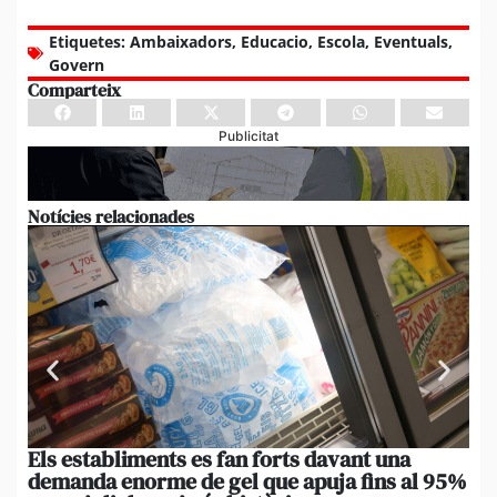
Etiquetes:
Ambaixadors
,
Educacio
,
Escola
,
Eventuals
,
Govern
Comparteix
Publicitat
Notícies relacionades
Els establiments es fan forts davant una
La
demanda enorme de gel que apuja fins al 95%
po