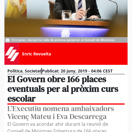
Eric Jover, durant la roda de premsa posterior al Consell de Ministres.
Enric Revuelta
Política
,
Societat
Publicat:
20 juny, 2019 - 04:06 CEST
El Govern obre 166 places
eventuals per al pròxim curs
escolar
L’Executiu nomena ambaixadors
Vicenç Mateu i Eva Descarrega
El Govern va acordar ahir durant la reunió de
Consell de Ministres l’obertura de 166 places