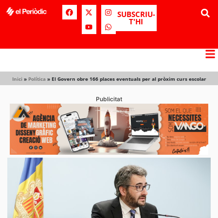
SUBSCRIU-
T'HI
Inici
»
Política
»
El Govern obre 166 places eventuals per al pròxim curs escolar
Publicitat