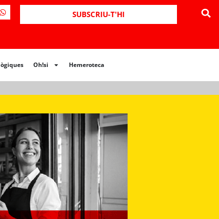
ues
Oh!si
Hemeroteca
SUBSCRIU-T'HI
lògiques
Oh!si
Hemeroteca