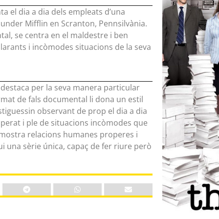
 el dia a dia dels empleats d’una
Dunder Mifflin en Scranton, Pennsilvània.
al, se centra en el maldestre i ben
hilarants i incòmodes situacions de la seva
e destaca per la seva manera particular
format de fals documental li dona un estil
estiguessin observant de prop el dia a dia
sperat i ple de situacions incòmodes que
 mostra relacions humanes properes i
i una sèrie única, capaç de fer riure però