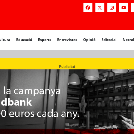
a
Educació
Esports
Entrevistes
Opinió
Editorial
Necrològiq
ultura
Educació
Esports
Entrevistes
Opinió
Editorial
Necro
Publicitat