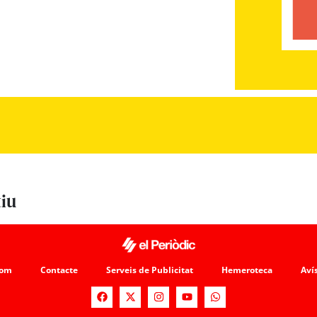
tiu
som
Contacte
Serveis de Publicitat
Hemeroteca
Avís