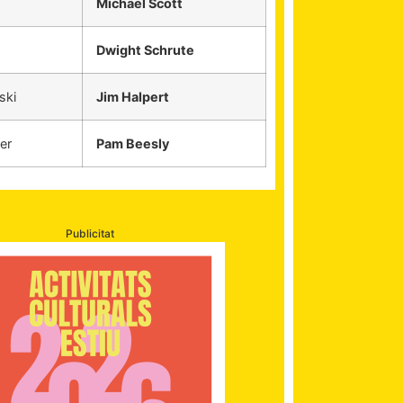
Michael Scott
Dwight Schrute
ski
Jim Halpert
er
Pam Beesly
Publicitat