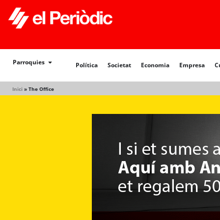
Política
Societat
Economia
Empresa
Cultur
Parroquies
Política
Societat
Economia
Empresa
C
Inici
»
The Office