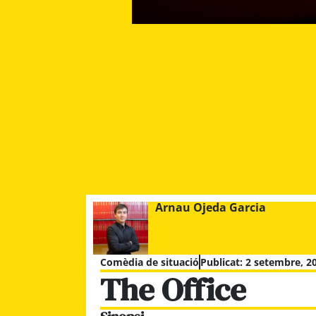
Arnau Ojeda Garcia
Comèdia de situació
Publicat:
2 setembre, 20
The Office