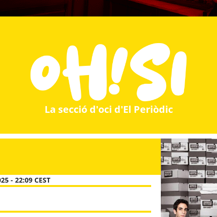
La secció d'oci d'El Periòdic
25 - 22:09 CEST