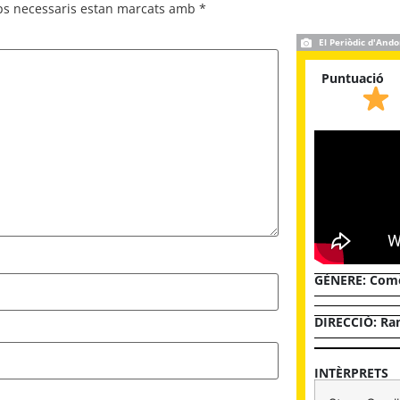
ps necessaris estan marcats amb
*
El Periòdic d'Ando
Puntuació
GÈNERE:
Comè
DIRECCIÓ: Ran
INTÈRPRETS