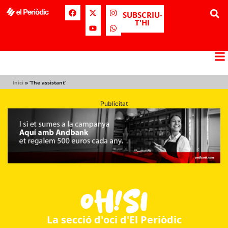
SUBSCRIU-
T'HI
Inici
»
‘The assistant’
Publicitat
La secció d'oci d'El Periòdic