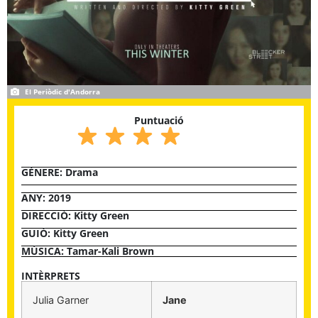
El Periòdic d'Andorra
Puntuació
GÈNERE:
Drama
ANY: 2019
DIRECCIÓ: Kitty Green
GUIÓ: Kitty Green
MÚSICA: Tamar-Kali Brown
INTÈRPRETS
Julia Garner
Jane