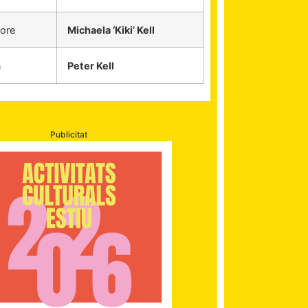
oore
Michaela ‘Kiki’ Kell
n
Peter Kell
Publicitat