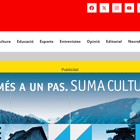
a
Educació
Esports
Entrevistes
Opinió
Editorial
Necrològiq
ultura
Educació
Esports
Entrevistes
Opinió
Editorial
Necro
Publicitat