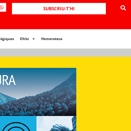
ues
Oh!si
Hemeroteca
SUBSCRIU-T'HI
lògiques
Oh!si
Hemeroteca