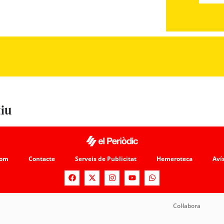
tiu
som
Contacte
Serveis de Publicitat
Hemeroteca
Avís
Col·labora