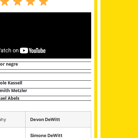
r negre
ole Kassell
mith Metzler
ael Abels
ahy
Devon DeWitt
Simone DeWitt