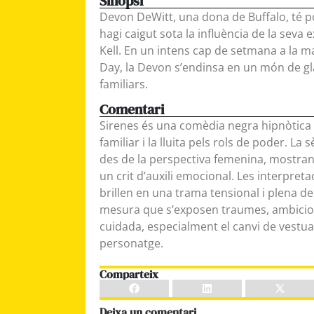
Sinopsi
Devon DeWitt, una dona de Buffalo, té p
hagi caigut sota la influència de la seva ex
Kell. En un intens cap de setmana a la m
Day, la Devon s’endinsa en un món de gla
familiars.
Comentari
Sirenes és una comèdia negra hipnòtica 
familiar i la lluita pels rols de poder. La
des de la perspectiva femenina, mostra
un crit d’auxili emocional. Les interpreta
brillen en una trama tensional i plena de
mesura que s’exposen traumes, ambicions
cuidada, especialment el canvi de vestuar
personatge.
Comparteix
Deixa un comentari