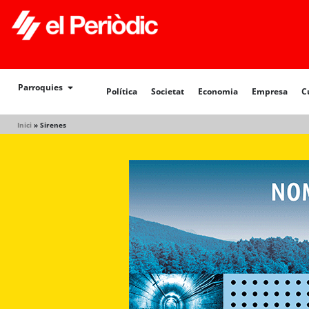
Política
Societat
Economia
Empresa
Cultur
Parroquies
Política
Societat
Economia
Empresa
C
Inici
»
Sirenes