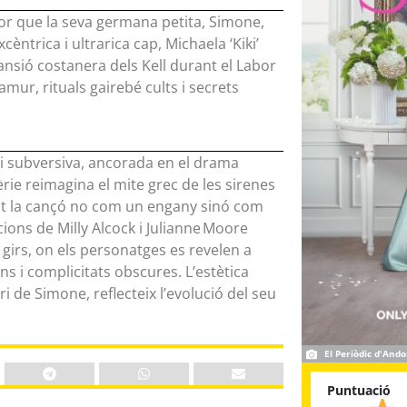
or que la seva germana petita, Simone,
cèntrica i ultrarica cap, Michaela ‘Kiki’
ansió costanera dels Kell durant el Labor
mur, rituals gairebé cults i secrets
i subversiva, ancorada en el drama
 sèrie reimagina el mite grec de les sirenes
nt la cançó no com un engany sinó com
cions de Milly Alcock i Julianne Moore
 girs, on els personatges es revelen a
 i complicitats obscures. L’estètica
i de Simone, reflecteix l’evolució del seu
El Periòdic d'Ando
Puntuació