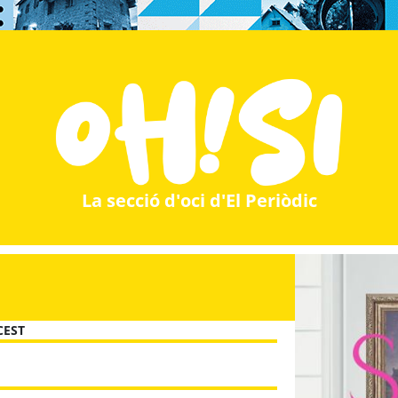
La secció d'oci d'El Periòdic
 CEST