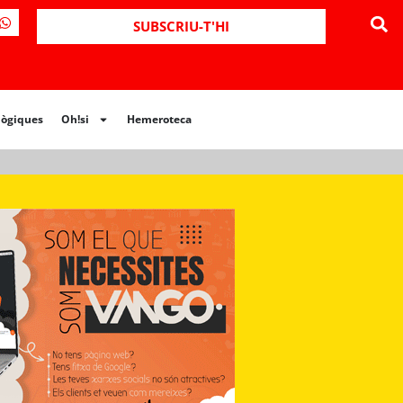
ues
Oh!si
Hemeroteca
SUBSCRIU-T'HI
lògiques
Oh!si
Hemeroteca