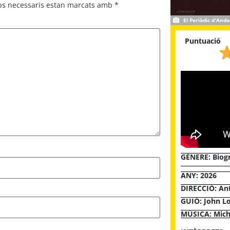
ps necessaris estan marcats amb
*
El Periòdic d'Ando
Puntuació
GÈNERE:
Biog
ANY: 2026
DIRECCIÓ: An
GUIÓ: John L
MÚSICA: Mich