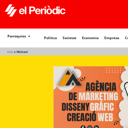
Política
Societat
Economia
Empresa
Cultur
Parroquies
Política
Societat
Economia
Empresa
C
Inici
»
Michael