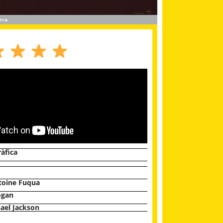
rra
ràfica
toine Fuqua
ogan
ael Jackson