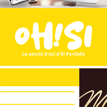
La secció d'oci d'El Periòdic
T