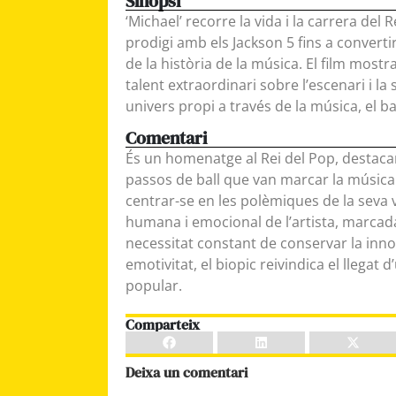
Sinopsi
‘Michael’ recorre la vida i la carrera del 
prodigi amb els Jackson 5 fins a converti
de la història de la música. El film mostra
talent extraordinari sobre l’escenari i l
univers propi a través de la música, el bal
Comentari
És un homenatge al Rei del Pop, destacant e
passos de ball que van marcar la música d
centrar-se en les polèmiques de la seva
humana i emocional de l’artista, marcada 
necessitat constant de conservar la innoc
emotivitat, el biopic reivindica el llegat d
popular.
Comparteix
Deixa un comentari