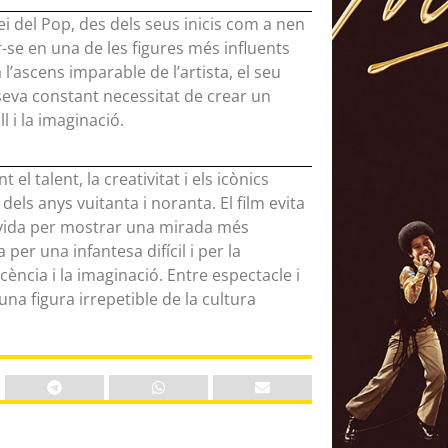
Rei del Pop, des dels seus inicis com a nen
r-se en una de les figures més influents
 l’ascens imparable de l’artista, el seu
a seva constant necessitat de crear un
l i la imaginació.
l talent, la creativitat i els icònics
els anys vuitanta i noranta. El film evita
 vida per mostrar una mirada més
per una infantesa difícil i per la
ència i la imaginació. Entre espectacle i
’una figura irrepetible de la cultura