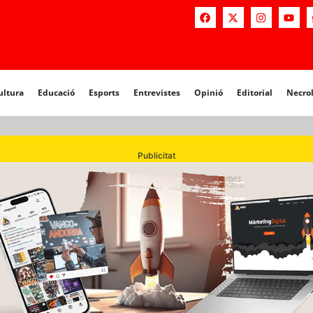
a
Educació
Esports
Entrevistes
Opinió
Editorial
Necrològiq
ultura
Educació
Esports
Entrevistes
Opinió
Editorial
Necro
Publicitat