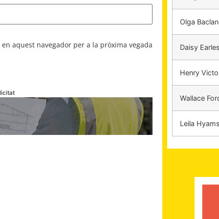
Olga Bacla
b en aquest navegador per a la pròxima vegada
Daisy Earle
Henry Victo
icitat
Wallace For
Leila Hyam