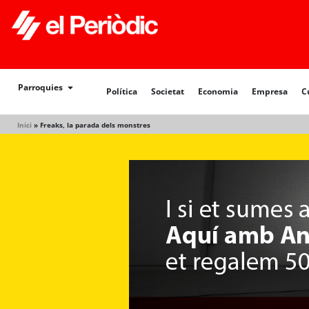
Política
Societat
Economia
Empresa
Cultur
Parroquies
Política
Societat
Economia
Empresa
C
Inici
»
Freaks, la parada dels monstres