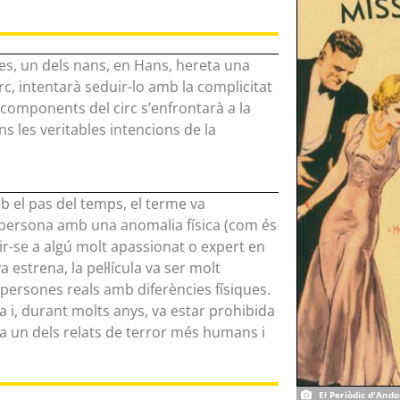
es, un dels nans, en Hans, hereta una
irc, intentarà seduir-lo amb la complicitat
e components del circ s’enfrontarà a la
ns les veritables intencions de la
mb el pas del temps, el terme va
 persona amb una anomalia física (com és
rir-se a algú molt apassionat o expert en
estrena, la pel·lícula va ser molt
persones reals amb diferències físiques.
a i, durant molts anys, va estar prohibida
a un dels relats de terror més humans i
El Periòdic d'Ando