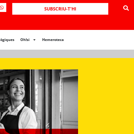
ues
Oh!si
Hemeroteca
SUBSCRIU-T'HI
lògiques
Oh!si
Hemeroteca