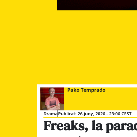
Pako Temprado
Drama
Publicat:
26 juny, 2026 - 23:06 CEST
Freaks, la para