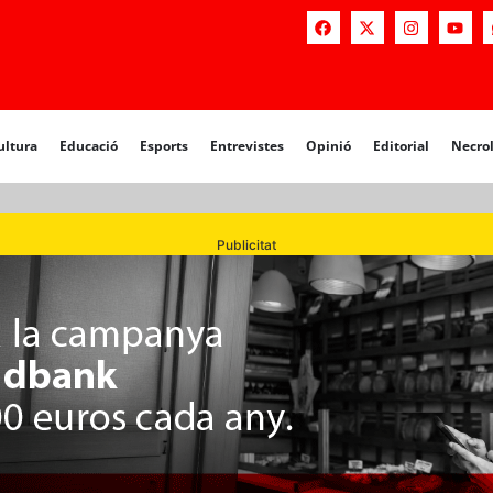
a
Educació
Esports
Entrevistes
Opinió
Editorial
Necrològiq
ultura
Educació
Esports
Entrevistes
Opinió
Editorial
Necro
Publicitat