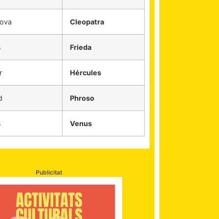
nova
Cleopatra
s
Frieda
r
Hércules
d
Phroso
s
Venus
Publicitat