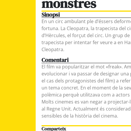
monstres
Sinopsi
En un circ ambulant ple d’éssers deform
fortuna. La Cleopatra, la trapecista del c
d’Hèrcules, el forçut del circ. Un grup d
trapecista per intentar fer veure a en Ha
Cleopatra.
Comentari
El film va popularitzar el mot «freak». A
evolucionar i va passar de designar una
el cas dels protagonistes del film) a refe
un tema concret. En el moment de la seva 
polèmica perquè utilitzava com a actors 
Molts cinemes es van negar a projectar-l
al Regne Unit. Actualment és considerad
sensibles de la història del cinema.
Comparteix