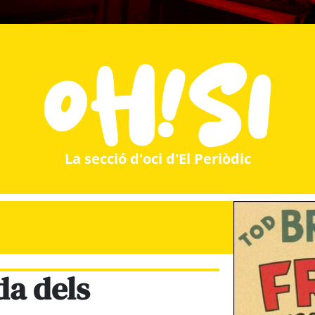
La secció d'oci d'El Periòdic
da dels