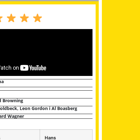
ma
d Browning
Goldbeck, Leon Gordon i Al Boasberg
ard Wagner
s
Hans