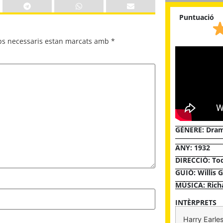
Puntuació
ps necessaris estan marcats amb
*
GÈNERE:
Dra
ANY: 1932
DIRECCIÓ: To
GUIÓ: Willis 
MÚSICA: Rich
INTÈRPRETS
Harry Earle