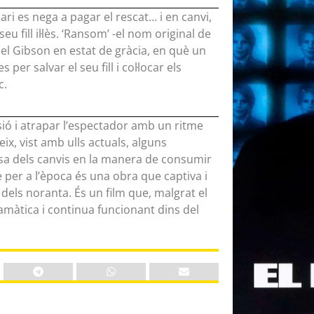
ari es nega a pagar el rescat… i en canvi,
 fill il·lès. ‘Ransom’ -el nom original de
 Mel Gibson en estat de gràcia, en què un
per salvar el seu fill i col·locar els
c.
sió i atrapar l’espectador amb un ritme
ix, vist amb ulls actuals, alguns
a dels canvis en la manera de consumir
e per a l’època és una obra que captiva i
rs dels noranta. És un film que, malgrat el
amàtica i continua funcionant dins del