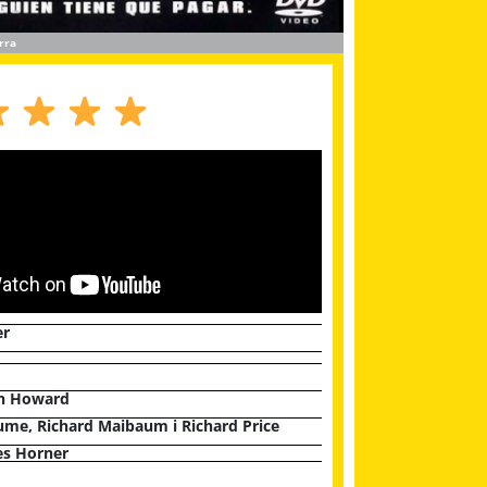
rra
er
n Howard
ume, Richard Maibaum i Richard Price
s Horner