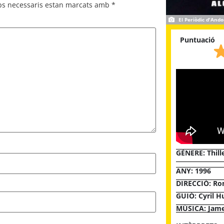
ps necessaris estan marcats amb
*
El Periòdic d'Ando
Puntuació
GÈNERE:
Thill
ANY: 1996
DIRECCIÓ: Ro
GUIÓ: Cyril H
MÚSICA: Jame