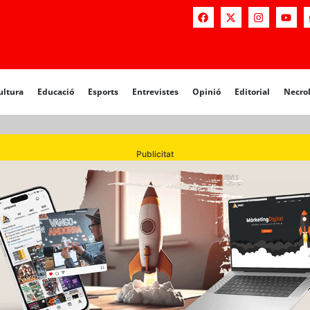
a
Educació
Esports
Entrevistes
Opinió
Editorial
Necrològiq
ultura
Educació
Esports
Entrevistes
Opinió
Editorial
Necro
Publicitat