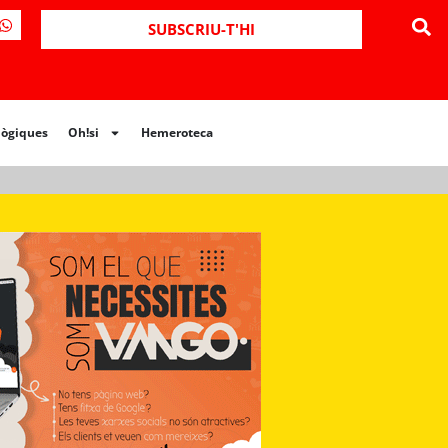
ues
Oh!si
Hemeroteca
SUBSCRIU-T'HI
lògiques
Oh!si
Hemeroteca