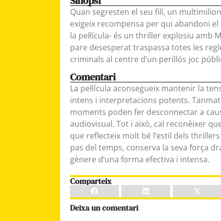
Sinopsi
Quan segresten el seu fill, un multimilion
exigeix recompensa per qui abandoni el seu
la pel·lícula- és un thriller explosiu amb
pare desesperat traspassa totes les regles 
criminals al centre d’un perillós joc públi
Comentari
La pel·lícula aconsegueix mantenir la ten
intens i interpretacions potents. Tanmate
moments poden fer desconnectar a caus
audiovisual. Tot i això, cal reconèixer qu
que reflecteix molt bé l’estil dels thrille
pas del temps, conserva la seva força dr
gènere d’una forma efectiva i intensa.
Comparteix
Deixa un comentari