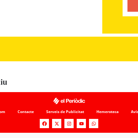
tiu
som
Contacte
Serveis de Publicitat
Hemeroteca
Avís