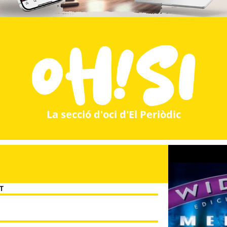
La secció d'oci d'El Periòdic
T