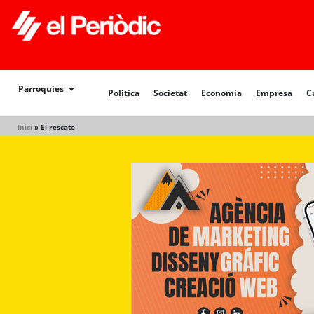
Política
Societat
Economia
Empresa
Cultur
Parroquies
Política
Societat
Economia
Empresa
C
Inici
»
El rescate