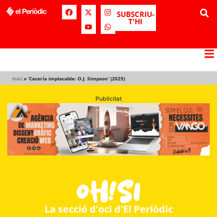
SUBSCRIU-
T'HI
Inici
»
‘Cacería implacable: O.J. Simpson’ (2025)
Publicitat
La secció d'oci d'El Periòdic