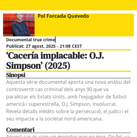
Pol Forcada Quevedo
Documental true crime
Publicat:
27 agost, 2025 - 21:08 CEST
‘Cacería implacable: O.J.
Simpson’ (2025)
Sinopsi
Aquesta sèrie documental aporta una nova anàlisi del
controvertit cas criminal dels anys 90 que va
paralitzar els Estats Units, amb l’exjugador de futbol
americà i superestrella, O.J. Simpson, involucrat.
Revela detalls inèdits sobre la persecució, el judici i el
seu impacte a la societat nord-americana.
Comentari
Aquest cas és com un monstre que no mor. De fet, va