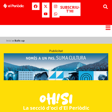
SUBSCRIU-
T'HI
Inici
»
Balls up
Publicitat
La secció d'oci d'El Periòdic