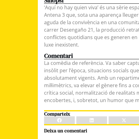
Sinopsi
‘Aquí no hay quien viva’ és una sèrie es
Antena 3 que, sota una aparença lleugera
aguda de la convivència en una comunitat 
carrer Desengaño 21, la producció retrata
conflictes quotidians que es generen en
luxe inexistent.
Comentari
La comèdia de referència. Va saber captur
insòlit per l’època, situacions socials 
absolutament vigents. Amb un repartime
mil·limètrics, va elevar el gènere fins a c
crítica social, normalització de realitats
encobertes, i, sobretot, un humor que ma
Comparteix
Deixa un comentari