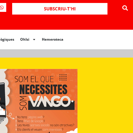
ues
Oh!si
Hemeroteca
SUBSCRIU-T'HI
lògiques
Oh!si
Hemeroteca