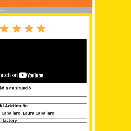
rra
dia de situació
ki Ariztimuño
 Caballero, Laura Caballero
 factory