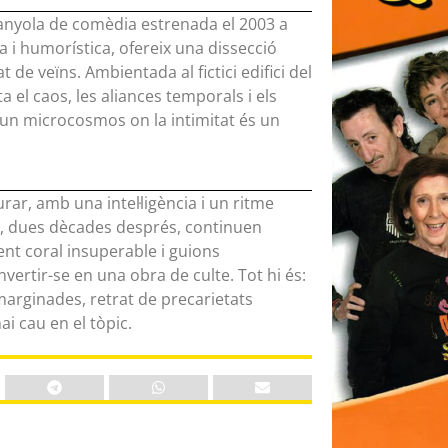
panyola de comèdia estrenada el 2003 a
 i humorística, ofereix una dissecció
de veïns. Ambientada al fictici edifici del
 el caos, les aliances temporals i els
 un microcosmos on la intimitat és un
ar, amb una intel·ligència i un ritme
que, dues dècades després, continuen
nt coral insuperable i guions
onvertir-se en una obra de culte. Tot hi és:
 marginades, retrat de precarietats
i cau en el tòpic.