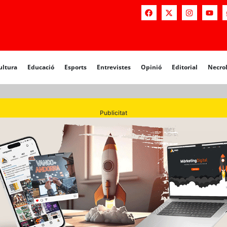
a
Educació
Esports
Entrevistes
Opinió
Editorial
Necrològiq
ultura
Educació
Esports
Entrevistes
Opinió
Editorial
Necro
Publicitat