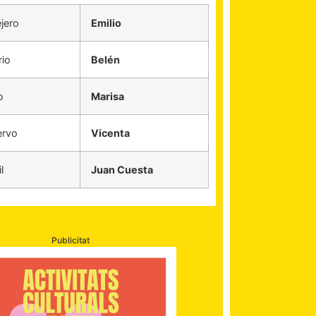
jero
Emilio
rio
Belén
o
Marisa
rvo
Vicenta
l
Juan Cuesta
Publicitat