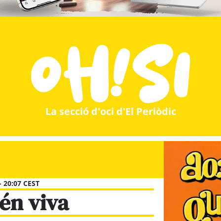
La secció d'oci d'El Periòdic
 - 20:07 CEST
én viva