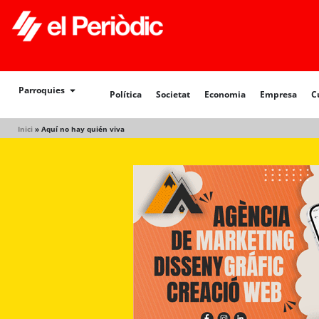
Política
Societat
Economia
Empresa
Cultur
Parroquies
Política
Societat
Economia
Empresa
C
Inici
»
Aquí no hay quién viva