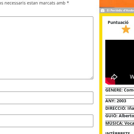
ps necessaris estan marcats amb
*
El Periòdic d'Ando
Puntuació
GÈNERE:
Comè
ANY: 2003
DIRECCIÓ: Iña
GUIÓ: Alberto
MÚSICA: Vocal
INTÈRPRETS