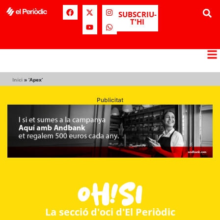
SUBSCRIU-
T'HI
Inici
»
‘Apex’
Publicitat
La secció d'oci d'El Periòdic