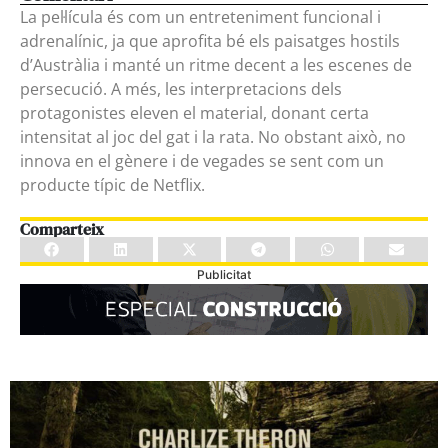
La pel·lícula és com un entreteniment funcional i
adrenalínic, ja que aprofita bé els paisatges hostils
d’Austràlia i manté un ritme decent a les escenes de
persecució. A més, les interpretacions dels
protagonistes eleven el material, donant certa
intensitat al joc del gat i la rata. No obstant això, no
innova en el gènere i de vegades se sent com un
producte típic de Netflix.
Comparteix
Publicitat