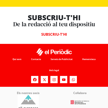
SUBSCRIU-T'HI
De la redacció al teu dispositiu
SUBSCRIU-T'HI
Qui som
Contacte
Serveis de Publicitat
Hemeroteca
Avís legal
Els nostres socis
Col·labora