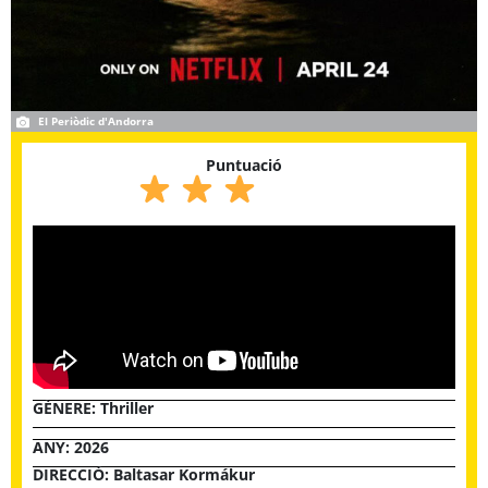
El Periòdic d'Andorra
Puntuació
GÈNERE:
Thriller
ANY: 2026
DIRECCIÓ: Baltasar Kormákur