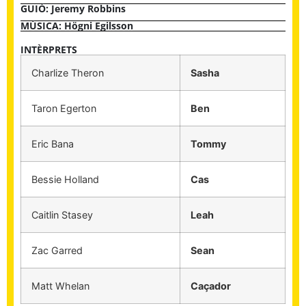
GUIÓ: Jeremy Robbins
MÚSICA: Högni Egilsson
INTÈRPRETS
Charlize Theron
Sasha
Taron Egerton
Ben
Eric Bana
Tommy
Bessie Holland
Cas
Caitlin Stasey
Leah
Zac Garred
Sean
Matt Whelan
Caçador