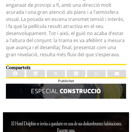
enganxat de principi a fi, amb una direcció molt
acurada i una gran atenció als plans i a l’atmosfera
visual. La posada en escena transmet tensió i interès,
i fa que la pel·lícula resulti atractiva en el seu
desenvolupament. Tot i això, el guió no acaba d’estar
a l’altura del conjunt: la trama es va afeblint a mesura
que avança i el desenllaç final, presentat com una
gran revelació, resulta més fluix del que s’esperava.
Comparteix
Publicitat