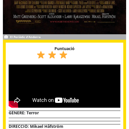
El Periòdic d'Andorra
Puntuació
GÈNERE:
Terror
DIRECCIÓ: Mikael Håfström