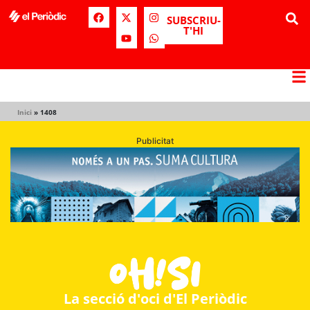
SUBSCRIU-
T'HI
Inici
»
1408
Publicitat
La secció d'oci d'El Periòdic