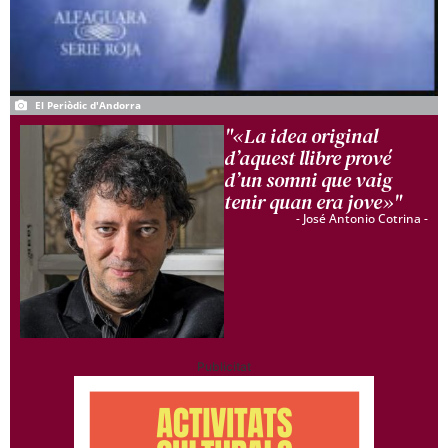
El Periòdic d'Andorra
"«La idea original
d’aquest llibre prové
d’un somni que vaig
tenir quan era jove»"
- José Antonio Cotrina -
Publicitat