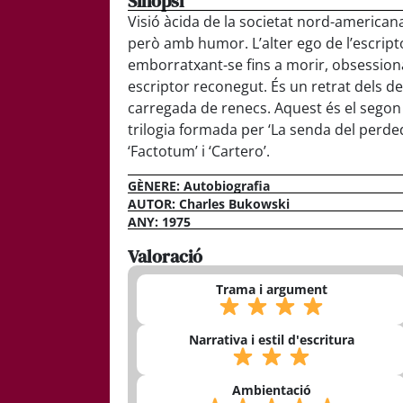
Sinopsi
Visió àcida de la societat nord-american
però amb humor. L’alter ego de l’escriptor
emborratxant-se fins a morir, obsessiona
escriptor reconegut. És un retrat dels des
carregada de renecs. Aquest és el segon 
trilogia formada per ‘La senda del perdedo
‘Factotum’ i ‘Cartero’.
GÈNERE:
Autobiografia
AUTOR: Charles Bukowski
ANY: 1975
Valoració
Trama i argument
Narrativa i estil d'escritura
Ambientació