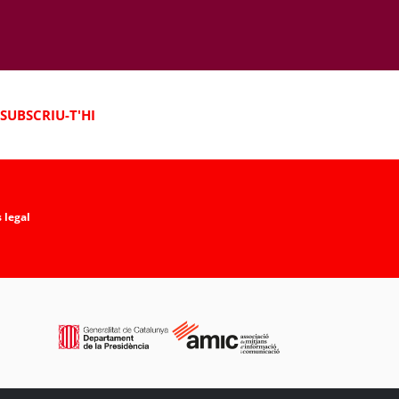
SUBSCRIU-T'HI
 legal