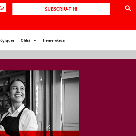
ues
Oh!si
Hemeroteca
SUBSCRIU-T'HI
lògiques
Oh!si
Hemeroteca