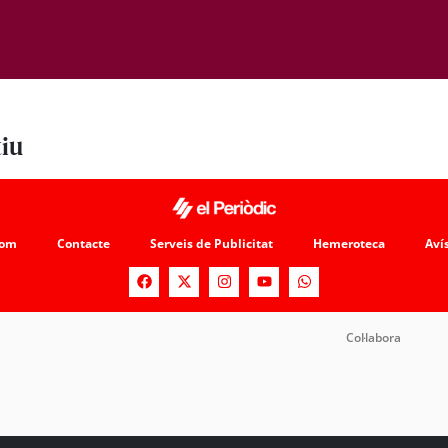
tiu
som
Contacte
Serveis de Publicitat
Hemeroteca
Avís
Col·labora