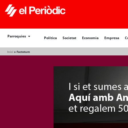
Política
Societat
Economia
Empresa
Cultur
Parroquies
Política
Societat
Economia
Empresa
C
Inici
»
Factotum