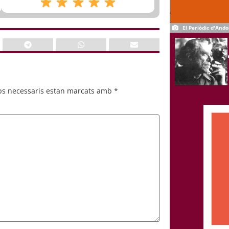
El Periòdic d'Ando
ps necessaris estan marcats amb
*