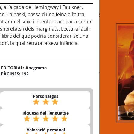
a, a l’alçada de Hemingway i Faulkner,
, Chinaski, passa d’una feina a l’altra,
t amb el sexe i intentant arribar a ser un
heretats i dels marginats. Lectura fàcil i
llibre del que podria considerar-se una
r’, la qual retrata la seva infància,
EDITORIAL: Anagrama
PÀGINES: 192
Personatges
Riquesa del llenguatge
Valoració personal