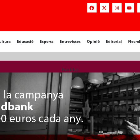
a
Educació
Esports
Entrevistes
Opinió
Editorial
Necrològiq
ultura
Educació
Esports
Entrevistes
Opinió
Editorial
Necro
Publicitat