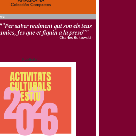
rra
"”Per saber realment qui son els teus
amics, fes que et fiquin a la presó”"
- Charles Bukowski -
Publicitat