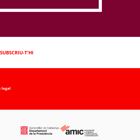
SUBSCRIU-T'HI
 legal