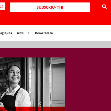
ues
Oh!si
Hemeroteca
SUBSCRIU-T'HI
lògiques
Oh!si
Hemeroteca