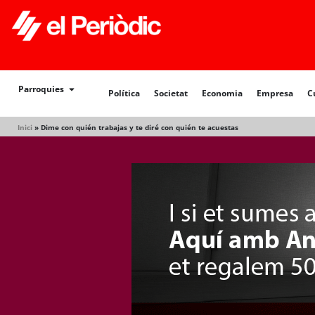
Política
Societat
Economia
Empresa
Cultur
Parroquies
Política
Societat
Economia
Empresa
C
Inici
»
Dime con quién trabajas y te diré con quién te acuestas