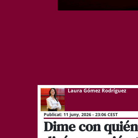
Laura Gómez Rodríguez
Publicat:
11 juny, 2026 - 23:06 CEST
Dime con quién 