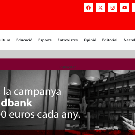
a
Educació
Esports
Entrevistes
Opinió
Editorial
Necrològiq
ultura
Educació
Esports
Entrevistes
Opinió
Editorial
Necro
Publicitat