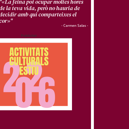
"«La feina pot ocupar moltes hores
de la teva vida, però no hauria de
decidir amb qui comparteixes el
cor»"
- Carmen Salas -
Publicitat