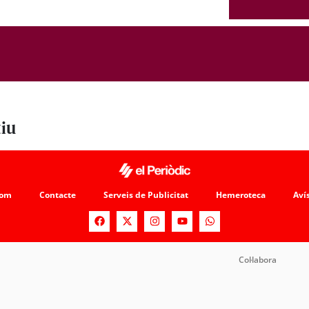
tiu
som
Contacte
Serveis de Publicitat
Hemeroteca
Avís
Col·labora