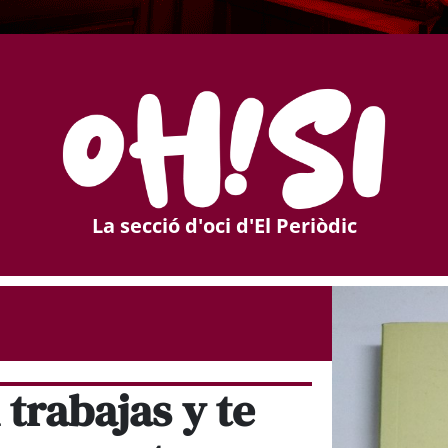
La secció d'oci d'El Periòdic
trabajas y te