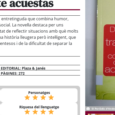
te acuestas
a i entretinguda que combina humor,
ocial. La novel·la destaca per uns
tat de reflectir situacions amb què molts
a història lleugera però intel·ligent, que
ntesos i de la dificultat de separar la
EDITORIAL: Plaza & Janés
PÀGINES: 272
Personatges
Riquesa del llenguatge
El Periòdic d'Ando