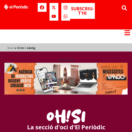
SUBSCRIU-
T'HI
Inici
»
Crim i càstig
Publicitat
La secció d'oci d'El Periòdic