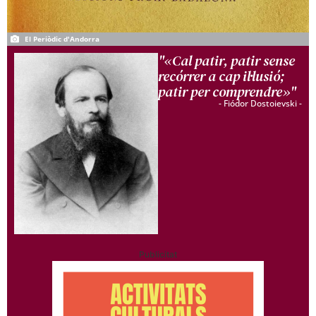
El Periòdic d'Andorra
"«Cal patir, patir sense
recórrer a cap il·lusió;
patir per comprendre»"
- Fiódor Dostoievski -
Publicitat