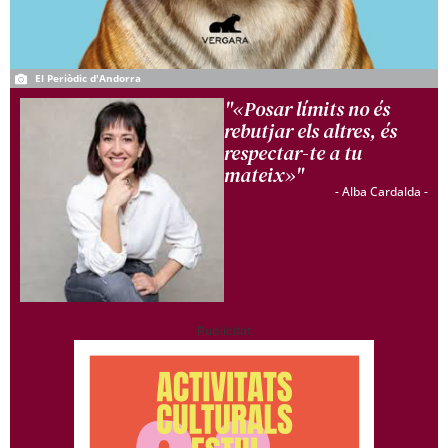
El Periòdic d'Andorra
"«Posar límits no és
rebutjar els altres, és
respectar-te a tu
mateix»"
- Alba Cardalda -
Publicitat