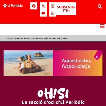
SUBSCRIU-
T'HI
Inici
»
Cómo mandar a la mierda de forma educada
Publicitat
La secció d'oci d'El Periòdic