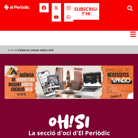
SUBSCRIU-
T'HI
Inici
»
Catorce veces ocho mil
Publicitat
La secció d'oci d'El Periòdic