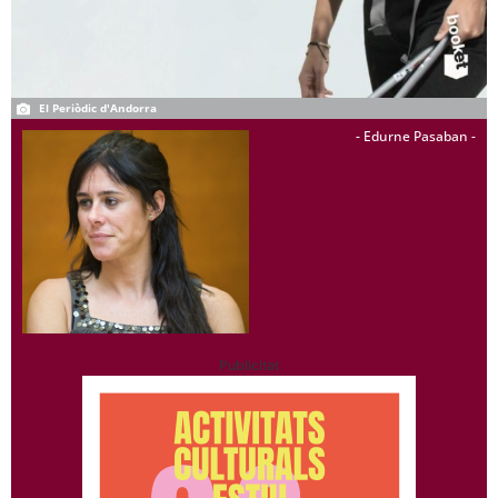
El Periòdic d'Andorra
- Edurne Pasaban -
Publicitat