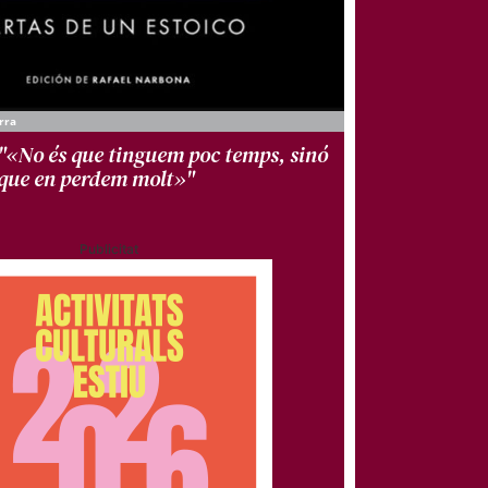
rra
"«No és que tinguem poc temps, sinó
que en perdem molt»"
Publicitat