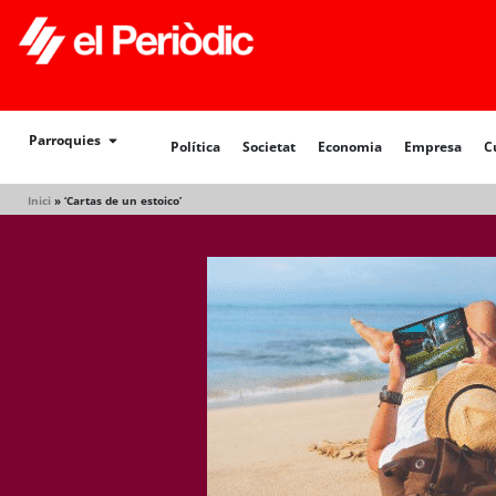
Política
Societat
Economia
Empresa
Cultur
Parroquies
Política
Societat
Economia
Empresa
C
Inici
»
‘Cartas de un estoico’