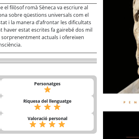
ue el filòsof romà Sèneca va escriure al
xiona sobre qüestions universals com el
istat i la manera d’afrontar les dificultats
t haver estat escrites fa gairebé dos mil
t sorprenentment actuals i ofereixen
nsciència.
Personatges
Riquesa del llenguatge
Valoració personal