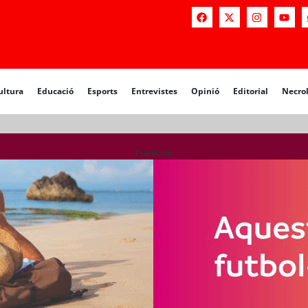
a
Educació
Esports
Entrevistes
Opinió
Editorial
Necrològiq
ultura
Educació
Esports
Entrevistes
Opinió
Editorial
Necro
Publicitat