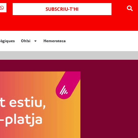
ues
Oh!si
Hemeroteca
SUBSCRIU-T'HI
lògiques
Oh!si
Hemeroteca