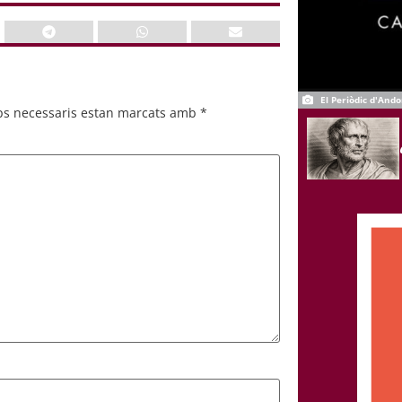
El Periòdic d'Ando
ps necessaris estan marcats amb
*