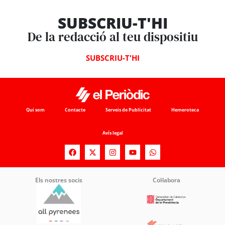
SUBSCRIU-T'HI
De la redacció al teu dispositiu
SUBSCRIU-T'HI
Qui som
Contacte
Serveis de Publicitat
Hemeroteca
Avís legal
Els nostres socis
Col·labora