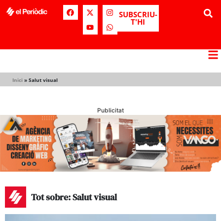
SUBSCRIU-
T'HI
Inici
»
Salut visual
Publicitat
Tot sobre: Salut visual