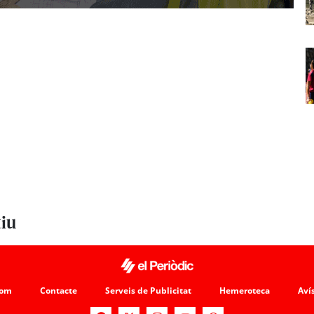
tiu
som
Contacte
Serveis de Publicitat
Hemeroteca
Avís