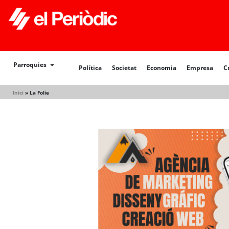
Política
Societat
Economia
Empresa
Cultur
Parroquies
Política
Societat
Economia
Empresa
C
Inici
»
La Folie