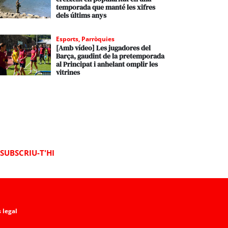
temporada que manté les xifres
dels últims anys
Esports
,
Parròquies
[Amb vídeo] Les jugadores del
Barça, gaudint de la pretemporada
al Principat i anhelant omplir les
vitrines
SUBSCRIU-T'HI
 legal