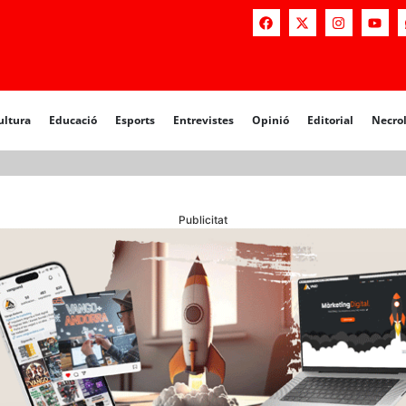
a
Educació
Esports
Entrevistes
Opinió
Editorial
Necrològiq
ultura
Educació
Esports
Entrevistes
Opinió
Editorial
Necro
Publicitat