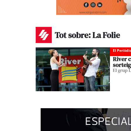
Tot sobre: La Folie
El Periòdi
River c
sorteig
El grup 