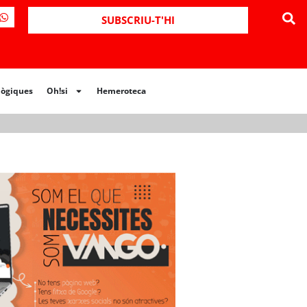
ues
Oh!si
Hemeroteca
SUBSCRIU-T'HI
lògiques
Oh!si
Hemeroteca