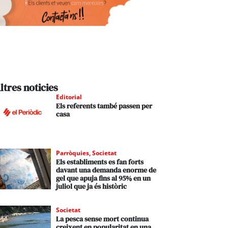
ltres noticies
Editorial
Els referents també passen per
casa
Parròquies
,
Societat
Els establiments es fan forts
davant una demanda enorme de
gel que apuja fins al 95% en un
juliol que ja és històric
Societat
La pesca sense mort continua
creixent en popularitat en una