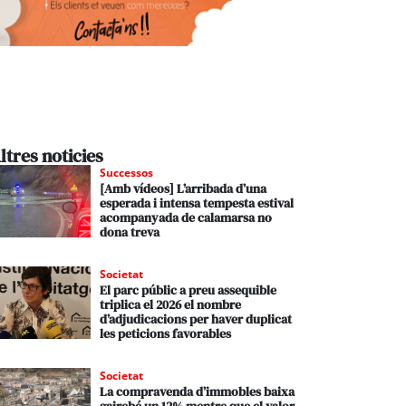
ltres noticies
Successos
[Amb vídeos] L’arribada d’una
esperada i intensa tempesta estival
acompanyada de calamarsa no
dona treva
Societat
El parc públic a preu assequible
triplica el 2026 el nombre
d’adjudicacions per haver duplicat
les peticions favorables
Societat
La compravenda d’immobles baixa