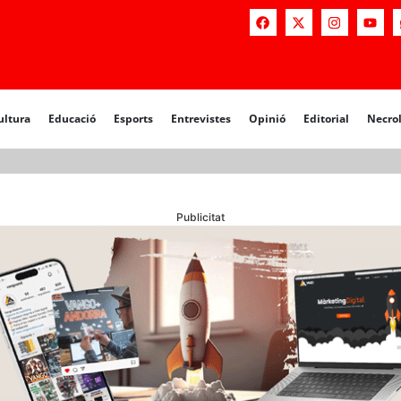
a
Educació
Esports
Entrevistes
Opinió
Editorial
Necrològiq
ultura
Educació
Esports
Entrevistes
Opinió
Editorial
Necro
Publicitat