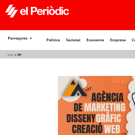
Política
Societat
Economia
Empresa
Cultur
Parroquies
Política
Societat
Economia
Empresa
C
Inici
»
IBI