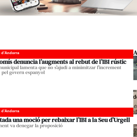
A
c d'Andorra
ís denuncia l’augments al rebut de l’IBI rústic
municipal lamenta que no s'ajudi a minimitzar l'increment
t pel govern espanyol
c d'Andorra
ada una moció per rebaixar l’IBI a la Seu d’Urgell
ment va denegar la proposició