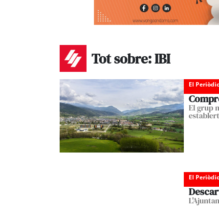
Tot sobre: IBI
El Periòdi
Comprom
El grup 
establer
El Periòdi
Descart
L'Ajunta