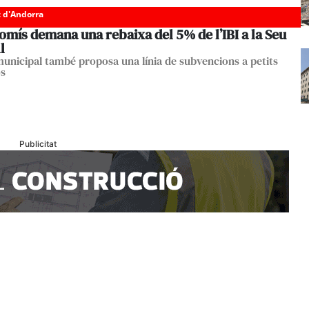
c d'Andorra
mís demana una rebaixa del 5% de l’IBI a la Seu
l
municipal també proposa una línia de subvencions a petits
s
Publicitat