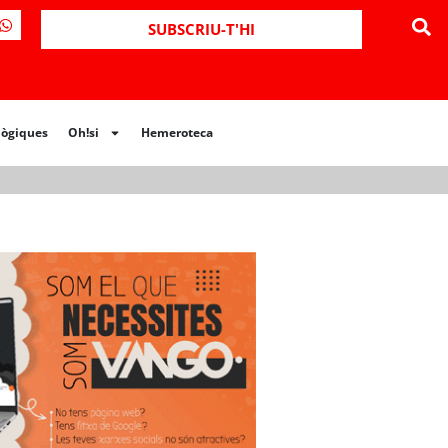
ues
Oh!si
Hemeroteca
SUBSCRIU-T'HI
lògiques
Oh!si
Hemeroteca