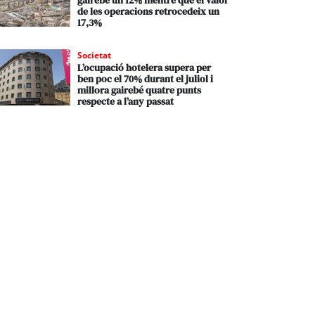
gairebé un 12% mentre que el valor
de les operacions retrocedeix un
17,3%
Societat
L’ocupació hotelera supera per
ben poc el 70% durant el juliol i
millora gairebé quatre punts
respecte a l’any passat