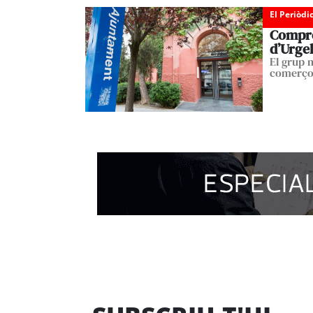
El Periòdi
Compro
d’Urgel
El grup 
comerço