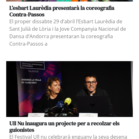
L’esbart Laurèdia presentarà la coreografia
Contra-Passos
El proper dissabte 29 d’abril l’Esbart Laurèdia de
Sant Julià de Lòria i la Jove Companyia Nacional de
Dansa d’Andorra presentaran la coreografia
Contra-Passos a
Ull Nu inaugura un projecte per a recolzar els
guionistes
El Festival Ull nu celebrarà enguany la seva desena