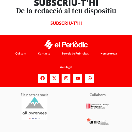
SUBSCRIU-T'HI
De la redacció al teu dispositiu
SUBSCRIU-T'HI
Qui som
Contacte
Serveis de Publicitat
Hemeroteca
Avís legal
Els nostres socis
Col·labora