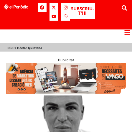
SUBSCRIU-
T'HI
Inici
»
Hèctor Quintana
Publicitat