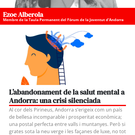
Ezoe Alberola
Membre de la Taula Permanent del Fòrum de la Joventut d’Andorra
L’abandonament de la salut mental a
Andorra: una crisi silenciada
Al cor dels Pirineus, Andorra s’erigeix com un país
de bellesa incomparable i prosperitat econòmica;
una postal perfecta entre valls i muntanyes. Però si
grates sota la neu verge i les façanes de luxe, no tot