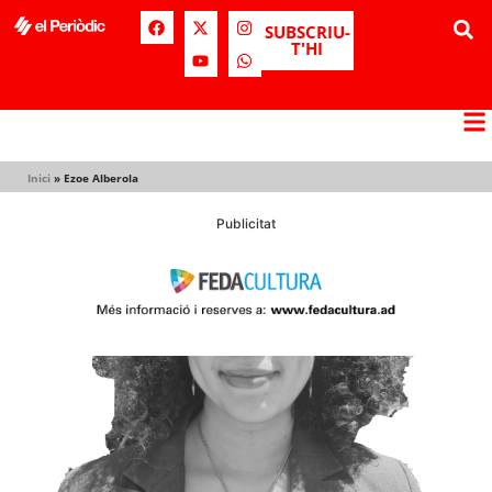
SUBSCRIU-
T'HI
Inici
»
Ezoe Alberola
Publicitat