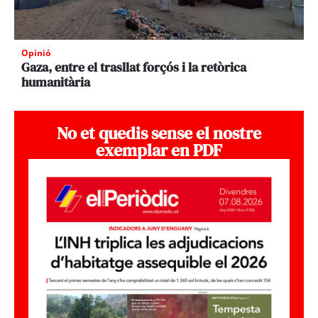
Opinió
Gaza, entre el trasllat forçós i la retòrica
humanitària
No et quedis sense el nostre
exemplar en PDF