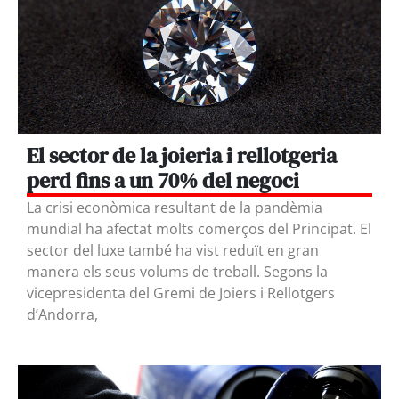
El sector de la joieria i rellotgeria
perd fins a un 70% del negoci
La crisi econòmica resultant de la pandèmia
mundial ha afectat molts comerços del Principat. El
sector del luxe també ha vist reduït en gran
manera els seus volums de treball. Segons la
vicepresidenta del Gremi de Joiers i Rellotgers
d’Andorra,