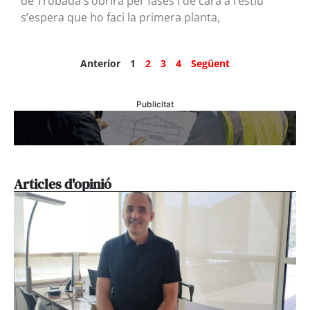
de Trobada s’obrirà per fases i de cara a l’estiu
s’espera que ho faci la primera planta,
Anterior
1
2
3
4
Següent
Publicitat
Articles d'opinió