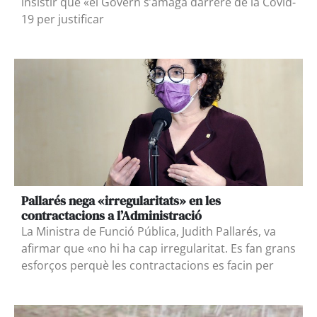
insistir que «el Govern s’amaga darrere de la Covid-
19 per justificar
Pallarés nega «irregularitats» en les
contractacions a l’Administració
La Ministra de Funció Pública, Judith Pallarés, va
afirmar que «no hi ha cap irregularitat. Es fan grans
esforços perquè les contractacions es facin per