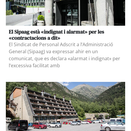
El Sipaag està «indignat i alarmat» per les
«contractacions a dit»
El Sindicat de Personal Adscrit a l’Administració
General (Sipaag) va expressar ahir en un
comunicat, que es declara «alarmat i indignat» per
l’excessiva facilitat amb