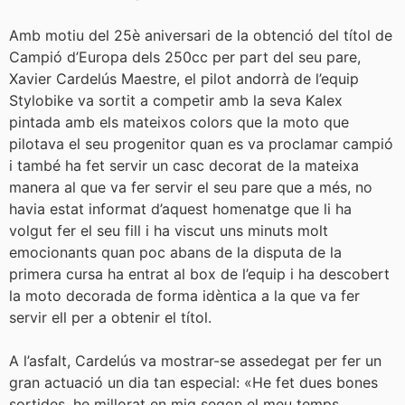
Amb motiu del 25è aniversari de la obtenció del títol de
Campió d’Europa dels 250cc per part del seu pare,
Xavier Cardelús Maestre, el pilot andorrà de l’equip
Stylobike va sortit a competir amb la seva Kalex
pintada amb els mateixos colors que la moto que
pilotava el seu progenitor quan es va proclamar campió
i també ha fet servir un casc decorat de la mateixa
manera al que va fer servir el seu pare que a més, no
havia estat informat d’aquest homenatge que li ha
volgut fer el seu fill i ha viscut uns minuts molt
emocionants quan poc abans de la disputa de la
primera cursa ha entrat al box de l’equip i ha descobert
la moto decorada de forma idèntica a la que va fer
servir ell per a obtenir el títol.
A l’asfalt, Cardelús va mostrar-se assedegat per fer un
gran actuació un dia tan especial: «He fet dues bones
sortides, he millorat en mig segon el meu temps