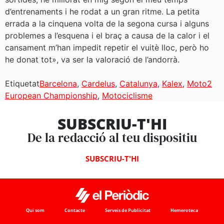
d’entrenaments i he rodat a un gran ritme. La petita
errada a la cinquena volta de la segona cursa i alguns
problemes a l’esquena i el braç a causa de la calor i el
cansament m’han impedit repetir el vuitè lloc, però ho
he donat tot», va ser la valoració de l’andorrà.
Etiquetat
Barcelona
,
Cardelus
,
Catalunya
,
Kalex
,
Moto2
European Championship
,
Motociclisme
SUBSCRIU-T'HI
De la redacció al teu dispositiu
SUBSCRIU-T'HI
Qui som
Contacte
Serveis de Publicitat
Hemeroteca