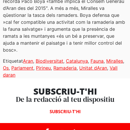
recorda Paco Boya «també implica el Conselh Generau
d’Aran des del 2015″. A més a més, Miralles va
qüestionar la tasca dels ramaders. Boya defensa que
»cal fer compatible una activitat com la ramaderia amb
la fauna salvatge» i argumenta que la presència de
ramats a les muntanyes «és un bé a preservar, que
ajuda a mantenir el paisatge i a tenir millor control del
bosc».
Etiquetat
Aran
,
Biodiversitat
,
Catalunya
,
Fauna
,
Miralles
,
Os
,
Parlament
,
Pirineu
,
Ramaderia
,
Unitat dAran
,
Vall
daran
SUBSCRIU-T'HI
De la redacció al teu dispositiu
SUBSCRIU-T'HI