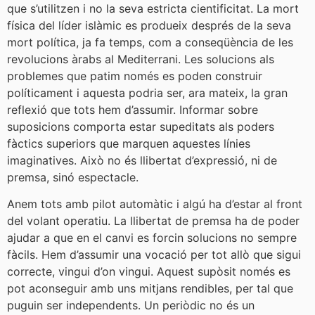
que s’utilitzen i no la seva estricta cientificitat. La mort
física del líder islàmic es produeix després de la seva
mort política, ja fa temps, com a conseqüència de les
revolucions àrabs al Mediterrani. Les solucions als
problemes que patim només es poden construir
políticament i aquesta podria ser, ara mateix, la gran
reflexió que tots hem d’assumir. Informar sobre
suposicions comporta estar supeditats als poders
fàctics superiors que marquen aquestes línies
imaginatives. Això no és llibertat d’expressió, ni de
premsa, sinó espectacle.
Anem tots amb pilot automàtic i algú ha d’estar al front
del volant operatiu. La llibertat de premsa ha de poder
ajudar a que en el canvi es forcin solucions no sempre
fàcils. Hem d’assumir una vocació per tot allò que sigui
correcte, vingui d’on vingui. Aquest supòsit només es
pot aconseguir amb uns mitjans rendibles, per tal que
puguin ser independents. Un periòdic no és un