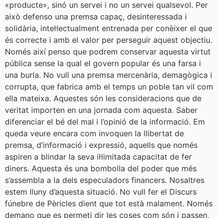
«producte», sinó un servei i no un servei qualsevol. Per
això defenso una premsa capaç, desinteressada i
solidària, intel·lectualment entrenada per conèixer el que
és correcte i amb el valor per perseguir aquest objectiu.
Només així penso que podrem conservar aquesta virtut
pública sense la qual el govern popular és una farsa i
una burla. No vull una premsa mercenària, demagògica i
corrupta, que fabrica amb el temps un poble tan vil com
ella mateixa. Aquestes són les consideracions que de
veritat importen en una jornada com aquesta. Saber
diferenciar el bé del mal i l’opinió de la informació. Em
queda veure encara com invoquen la llibertat de
premsa, d’informació i expressió, aquells que només
aspiren a blindar la seva il·limitada capacitat de fer
diners. Aquesta és una bombolla del poder que més
s’assembla a la dels especuladors financers. Nosaltres
estem lluny d’aquesta situació. No vull fer el Discurs
fúnebre de Pèricles dient que tot està malament. Només
demano que es permeti dir les coses com són i passen,