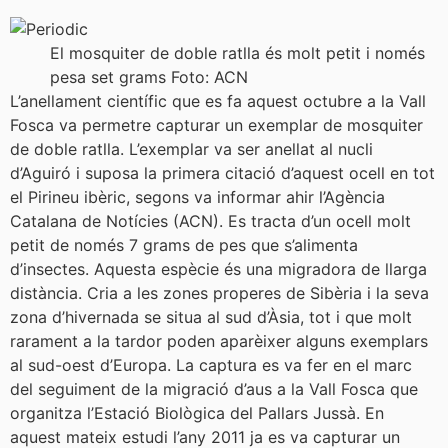
El mosquiter de doble ratlla és molt petit i només
pesa set grams Foto: ACN
L’anellament científic que es fa aquest octubre a la Vall
Fosca va permetre capturar un exemplar de mosquiter
de doble ratlla. L’exemplar va ser anellat al nucli
d’Aguiró i suposa la primera citació d’aquest ocell en tot
el Pirineu ibèric, segons va informar ahir l’Agència
Catalana de Notícies (ACN). Es tracta d’un ocell molt
petit de només 7 grams de pes que s’alimenta
d’insectes. Aquesta espècie és una migradora de llarga
distància. Cria a les zones properes de Sibèria i la seva
zona d’hivernada se situa al sud d’Àsia, tot i que molt
rarament a la tardor poden aparèixer alguns exemplars
al sud-oest d’Europa. La captura es va fer en el marc
del seguiment de la migració d’aus a la Vall Fosca que
organitza l’Estació Biològica del Pallars Jussà. En
aquest mateix estudi l’any 2011 ja es va capturar un