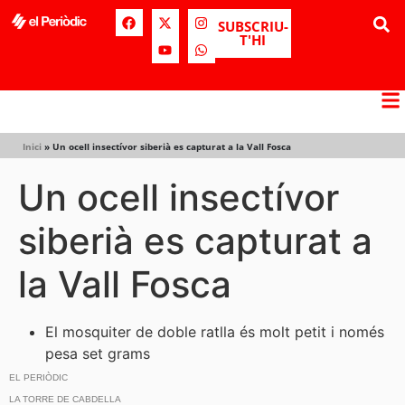
SUBSCRIU-
T'HI
Inici
»
Un ocell insectívor siberià es capturat a la Vall Fosca
Un ocell insectívor
siberià es capturat a
la Vall Fosca
El mosquiter de doble ratlla és molt petit i només
pesa set grams
EL PERIÒDIC
LA TORRE DE CABDELLA