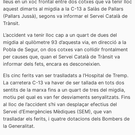
lleus en un xoc frontal entre dos cotxes que va tenir lloc
aquest dimarts al migdia a la C-13 a Salàs de Pallars
(Pallars Jussà), segons va informar el Servei Català de
Trànsit.
L’accident va tenir lloc cap a un quart de dues del
migdia al quilòmetre 93 d’aquesta via, en direcció a la
Pobla de Segur, on dos cotxes van col·lidir frontalment
per causes que, quan el Servei Català de Trànsit va
informar dels fets, encara es desconeixien.
Els cinc ferits van ser traslladats a l’Hospital de Tremp.
La carretera C-13 va haver de ser tallada en tots dos
sentits de la marxa fins a un quart de tres del migdia,
motiu pel qual es van fer desviaments senyalitzats. Fins
al lloc de l’accident s’hi van desplaçar efectius del
Servei d’Emergències Mèdiques (SEM), que van
traslladar els ferits, i quatre dotacions dels Bombers de
la Generalitat.