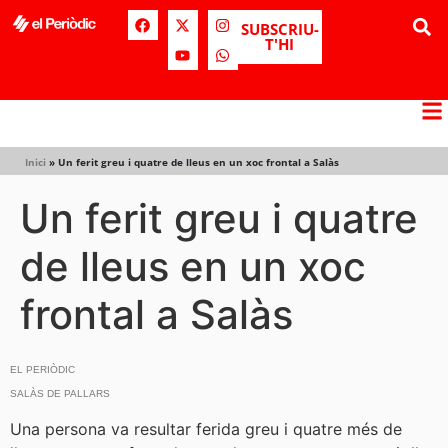
SUBSCRIU-
T'HI
Inici
»
Un ferit greu i quatre de lleus en un xoc frontal a Salàs
Un ferit greu i quatre
de lleus en un xoc
frontal a Salàs
EL PERIÒDIC
SALÀS DE PALLARS
Una persona va resultar ferida greu i quatre més de