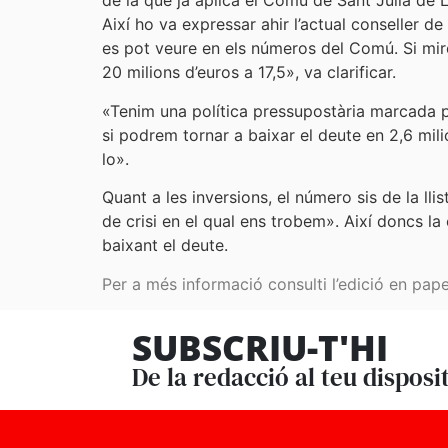
de la que ja aplica el Comú de Sant Julià de L
Així ho va expressar ahir l’actual conseller 
es pot veure en els números del Comú. Si mir
20 milions d’euros a 17,5», va clarificar.
«Tenim una política pressupostària marcada pe
si podrem tornar a baixar el deute en 2,6 mi
lo».
Quant a les inversions, el número sis de la l
de crisi en el qual ens trobem». Així doncs la
baixant el deute.
Per a més informació consulti l’edició en pape
SUBSCRIU-T'HI
De la redacció al teu disposi