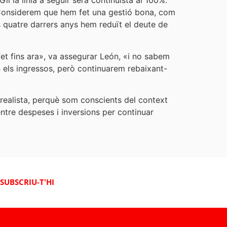
l la línia a seguir serà continuista al 100%.
: «Considerem que hem fet una gestió bona, com
 quatre darrers anys hem reduït el deute de
et fins ara», va assegurar León, «i no sabem
els ingressos, però continuarem rebaixant-
 realista, perquè som conscients del context
entre despeses i inversions per continuar
SUBSCRIU-T'HI