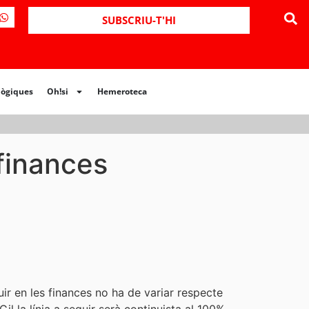
ues
Oh!si
Hemeroteca
SUBSCRIU-T'HI
lògiques
Oh!si
Hemeroteca
 finances
r en les finances no ha de variar respecte