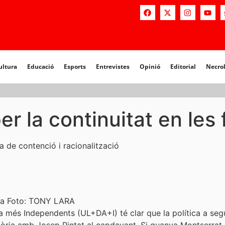
a
Educació
Esports
Entrevistes
Opinió
Editorial
Necrològiq
ultura
Educació
Esports
Entrevistes
Opinió
Editorial
Necro
r la continuitat en les
a de contenció i racionalització
rra Foto: TONY LARA
és Independents (UL+DA+I) té clar que la política a segui