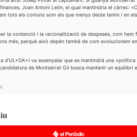
òria amb Josep Pintat al capdavant. Si guanya Montserrat Gi
de finances, Joan Antoni León, el qual mantindria el càrrec
em tots els comuns som els que menys deute tenim i en els
r la contenció i la racionalització de despeses, com hem f
lions més, perquè això depèn també de com evolucionem en 
lista d’UL+DA+I va assenyalar que es mantindrà una «política
 candidatura de Montserrat Gil busca mantenir un equilibri 
r.
tiu