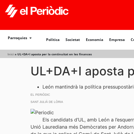
Política
Societat
Economia
Empresa
Cultur
Parroquies
Política
Societat
Economia
Empresa
C
Inici
»
UL+DA+I aposta per la continuitat en les finances
UL+DA+I aposta pe
León mantindrà la política pressupostàri
EL PERIÒDIC
SANT JULIÀ DE LÒRIA
Els candidats d’UL, amb León a l’esque
Unió Laurediana més Demòcrates per Andorra m