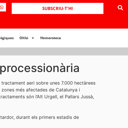
ues
Oh!si
Hemeroteca
SUBSCRIU-T'HI
lògiques
Oh!si
Hemeroteca
a processionària
 tractament aeri sobre unes 7.000 hectàrees
s zones més afectades de Catalunya i
actaments són l’Alt Urgell, el Pallars Jussà,
 tardor, durant els primers estadis de