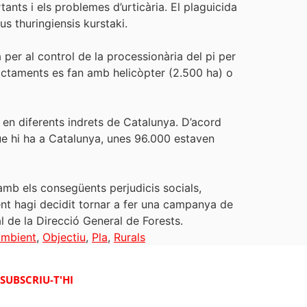
tants i els problemes d’urticària. El plaguicida
us thuringiensis kurstaki.
 per al control de la processionària del pi per
ractaments es fan amb helicòpter (2.500 ha) o
 en diferents indrets de Catalunya. D’acord
ue hi ha a Catalunya, unes 96.000 estaven
 amb els consegüents perjudicis socials,
nt hagi decidit tornar a fer una campanya de
al de la Direcció General de Forests.
ambient
,
Objectiu
,
Pla
,
Rurals
SUBSCRIU-T'HI