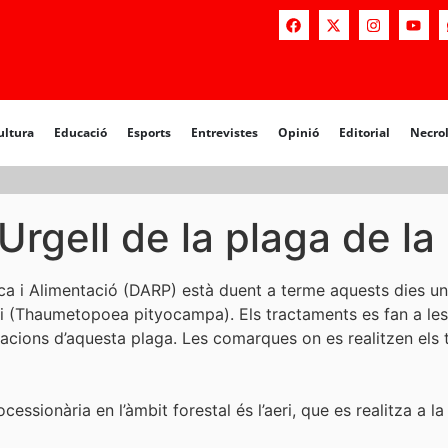
a
Educació
Esports
Entrevistes
Opinió
Editorial
Necrològiq
ultura
Educació
Esports
Entrevistes
Opinió
Editorial
Necro
 Urgell de la plaga de l
ca i Alimentació (DARP) està duent a terme aquests dies un
pi (Thaumetopoea pityocampa). Els tractaments es fan a le
acions d’aquesta plaga. Les comarques on es realitzen els tr
ssionària en l’àmbit forestal és l’aeri, que es realitza a la