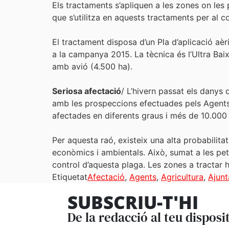
Els tractaments s’apliquen a les zones on les p
que s’utilitza en aquests tractaments per al co
El tractament disposa d’un Pla d’aplicació aèr
a la campanya 2015. La tècnica és l’Ultra Bai
amb avió (4.500 ha).
Seriosa afectació
/ L’hivern passat els danys
amb les prospeccions efectuades pels Agents 
afectades en diferents graus i més de 10.000
Per aquesta raó, existeix una alta probabilita
econòmics i ambientals. Això, sumat a les pe
control d’aquesta plaga. Les zones a tractar h
Etiquetat
Afectació
,
Agents
,
Agricultura
,
Ajun
SUBSCRIU-T'HI
De la redacció al teu disposi