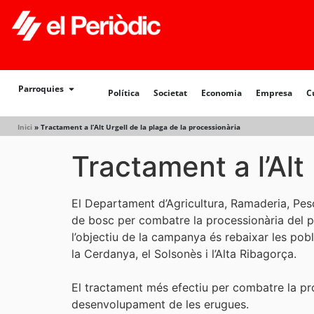
Política
Societat
Economia
Empresa
Cultur
Parroquies
Política
Societat
Economia
Empresa
C
Inici
»
Tractament a l’Alt Urgell de la plaga de la processionària
Tractament a l’Alt
El Departament d’Agricultura, Ramaderia, Pes
de bosc per combatre la processionària del 
l’objectiu de la campanya és rebaixar les pobl
la Cerdanya, el Solsonès i l’Alta Ribagorça.
El tractament més efectiu per combatre la proce
desenvolupament de les erugues.