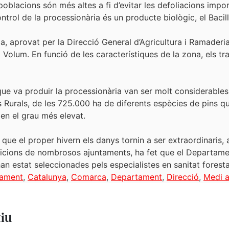
oblacions són més altes a fi d’evitar les defoliacions impor
ntrol de la processionària és un producte biològic, el Bacill
ia, aprovat per la Direcció General d’Agricultura i Ramaderia
x Volum. En funció de les característiques de la zona, els t
 que va produir la processionària van ser molt considerables
Rurals, de les 725.000 ha de diferents espècies de pins q
 en el grau més elevat.
t que el proper hivern els danys tornin a ser extraordinaris,
ticions de nombrosos ajuntaments, ha fet que el Departame
an estat seleccionades pels especialistes en sanitat forest
tament
,
Catalunya
,
Comarca
,
Departament
,
Direcció
,
Medi 
tiu