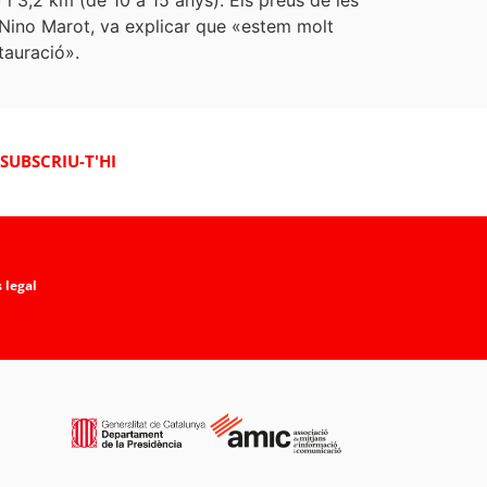
i 3,2 km (de 10 a 15 anys). Els preus de les
, Nino Marot, va explicar que «estem molt
stauració».
SUBSCRIU-T'HI
 legal