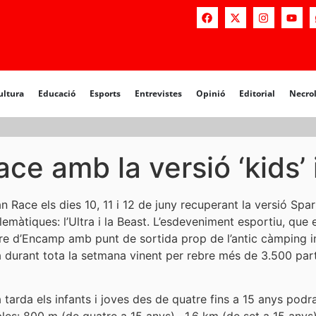
a
Educació
Esports
Entrevistes
Opinió
Editorial
Necrològiq
ultura
Educació
Esports
Entrevistes
Opinió
Editorial
Necro
ce amb la versió ‘kids’ 
an Race els dies 10, 11 i 12 de juny recuperant la versió Spa
màtiques: l’Ultra i la Beast. L’esdeveniment esportiu, que
tre d’Encamp amb punt de sortida prop de l’antic càmping int
 durant tota la setmana vinent per rebre més de 3.500 part
a tarda els infants i joves des de quatre fins a 15 anys podr