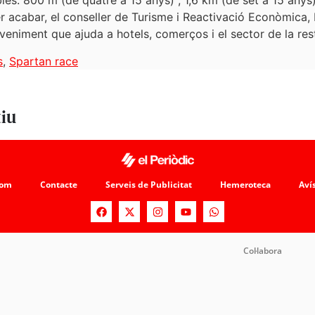
s: 800 m (de quatre a 15 anys) , 1,6 km (de set a 15 anys) 
er acabar, el conseller de Turisme i Reactivació Econòmica
eveniment que ajuda a hotels, comerços i el sector de la re
s
,
Spartan race
tiu
som
Contacte
Serveis de Publicitat
Hemeroteca
Avís
Col·labora