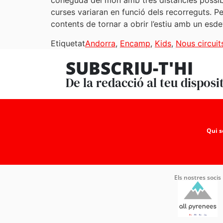
coneguda del món amb tres distàncies possible
curses variaran en funció dels recorreguts. P
contents de tornar a obrir l’estiu amb un esd
Etiquetat
Andorra
,
Encamp
,
Kids
,
Nous circuit
SUBSCRIU-T'HI
De la redacció al teu disposi
Qui 
Els nostres socis