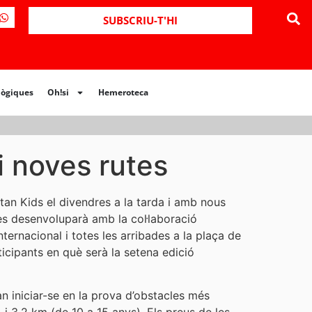
ues
Oh!si
Hemeroteca
SUBSCRIU-T'HI
lògiques
Oh!si
Hemeroteca
i noves rutes
rtan Kids el divendres a la tarda i amb nous
 es desenvoluparà amb la col·laboració
ernacional i totes les arribades a la plaça de
icipants en què serà la setena edició
an iniciar-se en la prova d’obstacles més