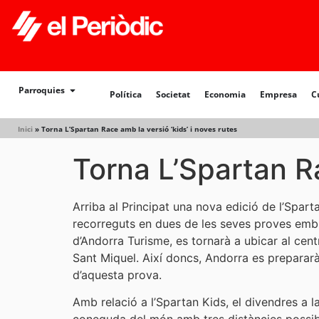
Política
Societat
Economia
Empresa
Cultur
Parroquies
Política
Societat
Economia
Empresa
C
Inici
»
Torna L’Spartan Race amb la versió ‘kids’ i noves rutes
Torna L’Spartan Ra
Arriba al Principat una nova edició de l’Spart
recorreguts en dues de les seves proves emble
d’Andorra Turisme, es tornarà a ubicar al cen
Sant Miquel. Així doncs, Andorra es prepararà
d’aquesta prova.
Amb relació a l’Spartan Kids, el divendres a l