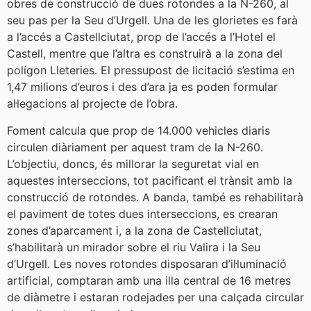
obres de construcció de dues rotondes a la N-260, al
seu pas per la Seu d’Urgell. Una de les glorietes es farà
a l’accés a Castellciutat, prop de l’accés a l’Hotel el
Castell, mentre que l’altra es construirà a la zona del
polígon Lleteries. El pressupost de licitació s’estima en
1,47 milions d’euros i des d’ara ja es poden formular
al·legacions al projecte de l’obra.
Foment calcula que prop de 14.000 vehicles diaris
circulen diàriament per aquest tram de la N-260.
L’objectiu, doncs, és millorar la seguretat vial en
aquestes interseccions, tot pacificant el trànsit amb la
construcció de rotondes. A banda, també es rehabilitarà
el paviment de totes dues interseccions, es crearan
zones d’aparcament i, a la zona de Castellciutat,
s’habilitarà un mirador sobre el riu Valira i la Seu
d’Urgell. Les noves rotondes disposaran d’il·luminació
artificial, comptaran amb una illa central de 16 metres
de diàmetre i estaran rodejades per una calçada circular