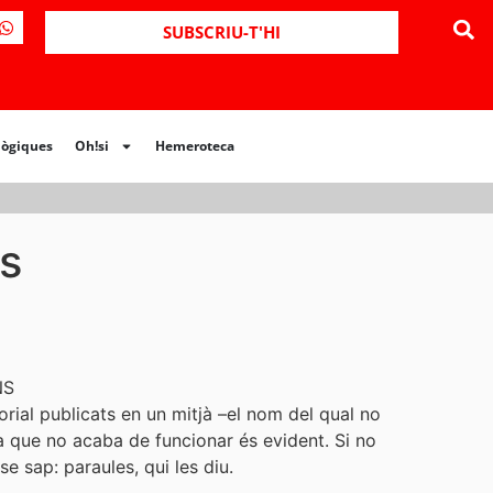
ues
Oh!si
Hemeroteca
SUBSCRIU-T'HI
lògiques
Oh!si
Hemeroteca
es
NS
torial publicats en un mitjà –el nom del qual no
a que no acaba de funcionar és evident. Si no
e sap: paraules, qui les diu.