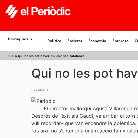
Política
Societat
Economia
Empresa
Cultur
Parroquies
Política
Societat
Economia
Empresa
C
Inici
»
Qui no les pot haver diu que són catalanes
Qui no les pot ha
EVA ARASA
El director mallorquí Agustí Villarong
Després de l’èxit als Gaudí, va arribar el torn
vull recordar– que van encendre la polèmica. 
fos així, no s’entendria una reacció tan virule