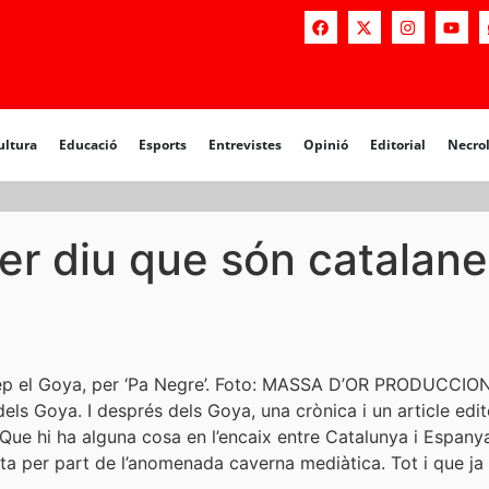
a
Educació
Esports
Entrevistes
Opinió
Editorial
Necrològiq
ultura
Educació
Esports
Entrevistes
Opinió
Editorial
Necro
ver diu que són catalan
a rep el Goya, per ‘Pa Negre’. Foto: MASSA D’OR PRODUCCIO
 dels Goya. I després dels Goya, una crònica i un article edi
Que hi ha alguna cosa en l’encaix entre Catalunya i Espany
nta per part de l’anomenada caverna mediàtica. Tot i que ja s