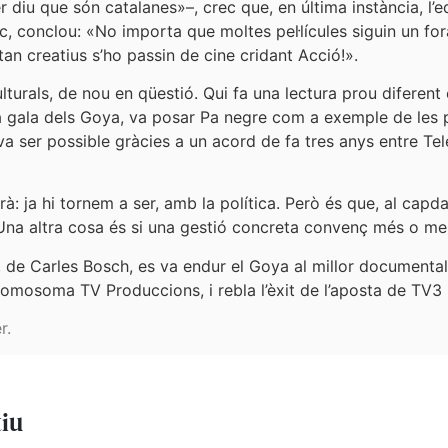
er diu que són catalanes»–, crec que, en última instància, l’e
ic, conclou: «No importa que moltes pel·lícules siguin un fo
tan creatius s’ho passin de cine cridant Acció!».
turals, de nou en qüestió. Qui fa una lectura prou diferent
 gala dels Goya, va posar Pa negre com a exemple de les pol
 va ser possible gràcies a un acord de fa tres anys entre Telev
à: ja hi tornem a ser, amb la política. Però és que, al capda
. Una altra cosa és si una gestió concreta convenç més o me
, de Carles Bosch, es va endur el Goya al millor documental
mosoma TV Produccions, i rebla l’èxit de l’aposta de TV3 p
r.
tiu