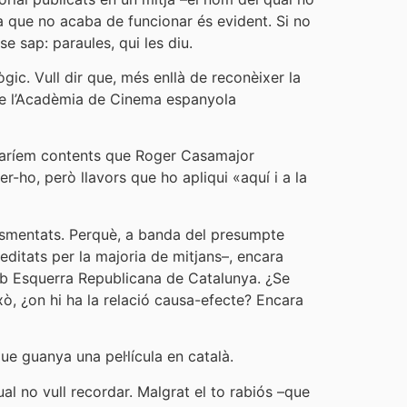
a que no acaba de funcionar és evident. Si no
e sap: paraules, qui les diu.
gic. Vull dir que, més enllà de reconèixer la
 de l’Acadèmia de Cinema espanyola
estaríem contents que Roger Casamajor
r-ho, però llavors que ho apliqui «aquí i a la
 esmentats. Perquè, a banda del presumpte
ditats per la majoria de mitjans–, encara
 amb Esquerra Republicana de Catalunya. ¿Se
xò, ¿on hi ha la relació causa-efecte? Encara
ue guanya una pel·lícula en català.
ual no vull recordar. Malgrat el to rabiós –que