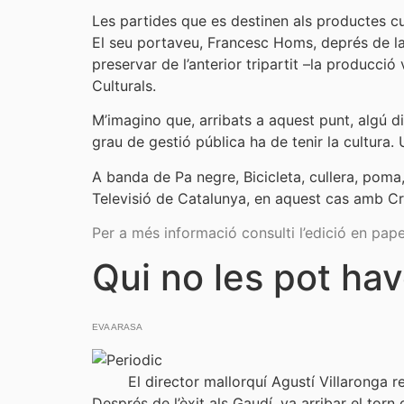
Les partides que es destinen als productes cul
El seu portaveu, Francesc Homs, deprés de la
preservar de l’anterior tripartit –la producció
Culturals.
M’imagino que, arribats a aquest punt, algú dir
grau de gestió pública ha de tenir la cultura
A banda de Pa negre, Bicicleta, cullera, poma
Televisió de Catalunya, en aquest cas amb Cro
Per a més informació consulti l’edició en pape
Qui no les pot ha
EVA ARASA
El director mallorquí Agustí Villarong
Després de l’èxit als Gaudí, va arribar el torn