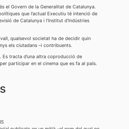
 és el Govern de la Generalitat de Catalunya.
ítiques que l’actual Executiu té intenció de
isió de Catalunya i l’Institut d’Indústries
vall, qualsevol societat ha de decidir quin
nys els ciutadans –i contribuents.
. Es tracta d’una altra coproducció de
er participar en el cinema que es fa al país.
es
NS
torial publicats en un mitjà –el nom del qual no