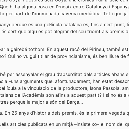
Que hi ha alguna cosa en l’encaix entre Catalunya i Espany
nta per part de l’anomenada caverna mediàtica. Tot i que ja s
yi perquè és una pel·lícula catalana és, fins a cert punt, lò
 és cert que algú es pot alegrar del seu triomf als premis
ulpar a gairebé tothom. En aquest racó del Pirineu, també 
 Qui ho vulgui titllar de provincianisme, és ben lliure de fe
bé per assenyalar el grau d’absurditat dels articles abans
ència –uns arguments que, afortunadament, han estat desacre
pel·lícula a la vinculació de la productora, Isona Passola,
lans de l’Acadèmia són afins a aquest partit? I si no és ai
ltres perquè la majoria són del Barça…
va. En 25 anys d’història dels premis, és la primera vegada q
ells articles publicats en un mitjà –insisteixo– el nom del q