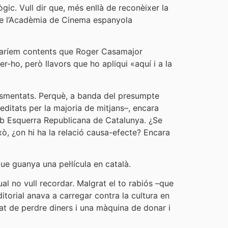
gic. Vull dir que, més enllà de reconèixer la
 de l’Acadèmia de Cinema espanyola
estaríem contents que Roger Casamajor
r-ho, però llavors que ho apliqui «aquí i a la
 esmentats. Perquè, a banda del presumpte
ditats per la majoria de mitjans–, encara
 amb Esquerra Republicana de Catalunya. ¿Se
xò, ¿on hi ha la relació causa-efecte? Encara
ue guanya una pel·lícula en català.
ual no vull recordar. Malgrat el to rabiós –que
ditorial anava a carregar contra la cultura en
rat de perdre diners i una màquina de donar i