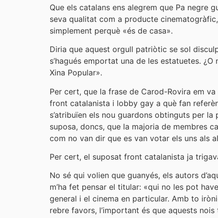
Que els catalans ens alegrem que Pa negre guan
seva qualitat com a producte cinematogràfic,
simplement perquè «és de casa».
Diria que aquest orgull patriòtic se sol disc
s’hagués emportat una de les estatuetes. ¿O no?
Xina Popular».
Per cert, que la frase de Carod-Rovira em va 
front catalanista i lobby gay a què fan refer
s’atribuïen els nou guardons obtinguts per la 
suposa, doncs, que la majoria de membres cata
com no van dir que es van votar els uns als a
Per cert, el suposat front catalanista ja triga
No sé qui volien que guanyés, els autors d’aqu
m’ha fet pensar el titular: «qui no les pot hav
general i el cinema en particular. Amb to iròn
rebre favors, l’important és que aquests nois 