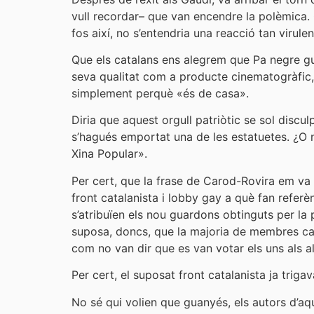
vull recordar– que van encendre la polèmica. 
fos així, no s’entendria una reacció tan virule
Que els catalans ens alegrem que Pa negre guan
seva qualitat com a producte cinematogràfic,
simplement perquè «és de casa».
Diria que aquest orgull patriòtic se sol disc
s’hagués emportat una de les estatuetes. ¿O no?
Xina Popular».
Per cert, que la frase de Carod-Rovira em va 
front catalanista i lobby gay a què fan refer
s’atribuïen els nou guardons obtinguts per la 
suposa, doncs, que la majoria de membres cata
com no van dir que es van votar els uns als a
Per cert, el suposat front catalanista ja triga
No sé qui volien que guanyés, els autors d’aqu