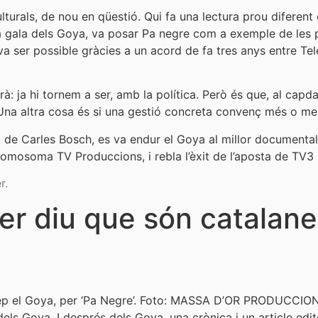
turals, de nou en qüestió. Qui fa una lectura prou diferent
 gala dels Goya, va posar Pa negre com a exemple de les pol
 va ser possible gràcies a un acord de fa tres anys entre Telev
à: ja hi tornem a ser, amb la política. Però és que, al capda
. Una altra cosa és si una gestió concreta convenç més o me
, de Carles Bosch, es va endur el Goya al millor documental
mosoma TV Produccions, i rebla l’èxit de l’aposta de TV3 p
r.
ver diu que són catalan
a rep el Goya, per ‘Pa Negre’. Foto: MASSA D’OR PRODUCCIO
 dels Goya. I després dels Goya, una crònica i un article edi