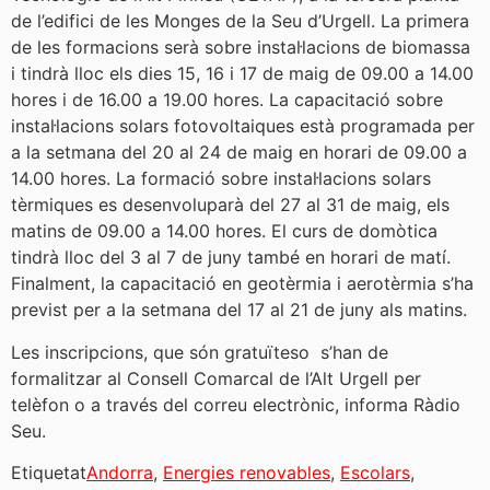
de l’edifici de les Monges de la Seu d’Urgell. La primera
de les formacions serà sobre instal·lacions de biomassa
i tindrà lloc els dies 15, 16 i 17 de maig de 09.00 a 14.00
hores i de 16.00 a 19.00 hores. La capacitació sobre
instal·lacions solars fotovoltaiques està programada per
a la setmana del 20 al 24 de maig en horari de 09.00 a
14.00 hores. La formació sobre instal·lacions solars
tèrmiques es desenvoluparà del 27 al 31 de maig, els
matins de 09.00 a 14.00 hores. El curs de domòtica
tindrà lloc del 3 al 7 de juny també en horari de matí.
Finalment, la capacitació en geotèrmia i aerotèrmia s’ha
previst per a la setmana del 17 al 21 de juny als matins.
Les inscripcions, que són gratuïteso s’han de
formalitzar al Consell Comarcal de l’Alt Urgell per
telèfon o a través del correu electrònic, informa Ràdio
Seu.
Etiquetat
Andorra
,
Energies renovables
,
Escolars
,