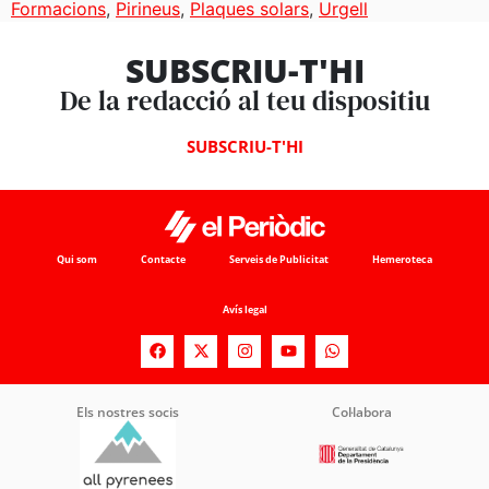
Formacions
,
Pirineus
,
Plaques solars
,
Urgell
SUBSCRIU-T'HI
De la redacció al teu dispositiu
SUBSCRIU-T'HI
Qui som
Contacte
Serveis de Publicitat
Hemeroteca
Avís legal
Els nostres socis
Col·labora