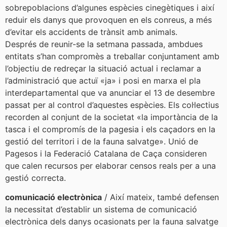
sobrepoblacions d’algunes espècies cinegètiques i així
reduir els danys que provoquen en els conreus, a més
d’evitar els accidents de trànsit amb animals.
Després de reunir-se la setmana passada, ambdues
entitats s’han compromès a treballar conjuntament amb
l’objectiu de redreçar la situació actual i reclamar a
l’administració que actuï «ja» i posi en marxa el pla
interdepartamental que va anunciar el 13 de desembre
passat per al control d’aquestes espècies. Els col·lectius
recorden al conjunt de la societat «la importància de la
tasca i el compromís de la pagesia i els caçadors en la
gestió del territori i de la fauna salvatge». Unió de
Pagesos i la Federació Catalana de Caça consideren
que calen recursos per elaborar censos reals per a una
gestió correcta.
comunicació electrònica
/ Així mateix, també defensen
la necessitat d’establir un sistema de comunicació
electrònica dels danys ocasionats per la fauna salvatge