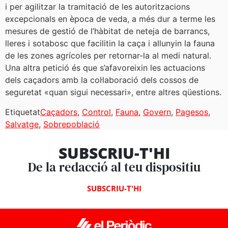
i per agilitzar la tramitació de les autoritzacions
excepcionals en època de veda, a més dur a terme les
mesures de gestió de l’hàbitat de neteja de barrancs,
lleres i sotabosc que facilitin la caça i allunyin la fauna
de les zones agrícoles per retornar-la al medi natural.
Una altra petició és que s’afavoreixin les actuacions
dels caçadors amb la col·laboració dels cossos de
seguretat «quan sigui necessari», entre altres qüestions.
Etiquetat
Caçadors
,
Control
,
Fauna
,
Govern
,
Pagesos
,
Salvatge
,
Sobrepoblació
SUBSCRIU-T'HI
De la redacció al teu dispositiu
SUBSCRIU-T'HI