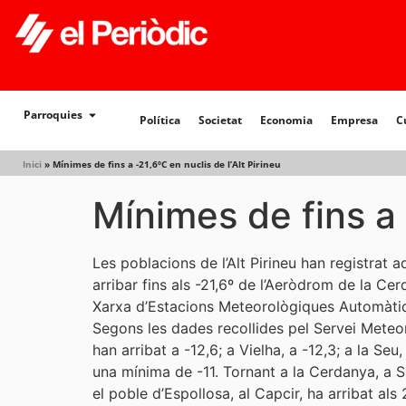
Política
Societat
Economia
Empresa
Cultur
Parroquies
Política
Societat
Economia
Empresa
C
Inici
»
Mínimes de fins a -21,6ºC en nuclis de l’Alt Pirineu
Mínimes de fins a 
Les poblacions de l’Alt Pirineu han registrat
arribar fins als -21,6º de l’Aeròdrom de la Ce
Xarxa d’Estacions Meteorològiques Automàti
Segons les dades recollides pel Servei Meteo
han arribat a -12,6; a Vielha, a -12,3; a la Seu
una mínima de -11. Tornant a la Cerdanya, a Sa
el poble d’Espollosa, al Capcir, ha arribat als