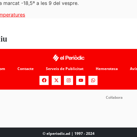
a marcat -18,5º a les 9 del vespre.
mperatures
tiu
som
Contacte
Serveis de Publicitat
Hemeroteca
Avís
Col·labora
© elperiodic.ad | 1997 - 2024