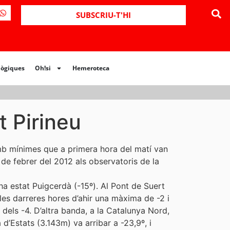
ues
Oh!si
Hemeroteca
SUBSCRIU-T'HI
lògiques
Oh!si
Hemeroteca
t Pirineu
amb mínimes que a primera hora del matí van
 de febrer del 2012 als observatoris de la
a estat Puigcerdà (-15º). Al Pont de Suert
t les darreres hores d’ahir una màxima de -2 i
 dels -4. D’altra banda, a la Catalunya Nord,
 d’Estats (3.143m) va arribar a -23,9º, i