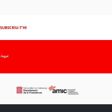
SUBSCRIU-T'HI
 legal