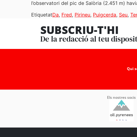
l’observatori del pic de Salòria (2.451 m) havi
Etiquetat
Da
,
Fred
,
Pirineu
,
Puigcerda
,
Seu
,
Te
SUBSCRIU-T'HI
De la redacció al teu disposi
Qui 
Els nostres socis