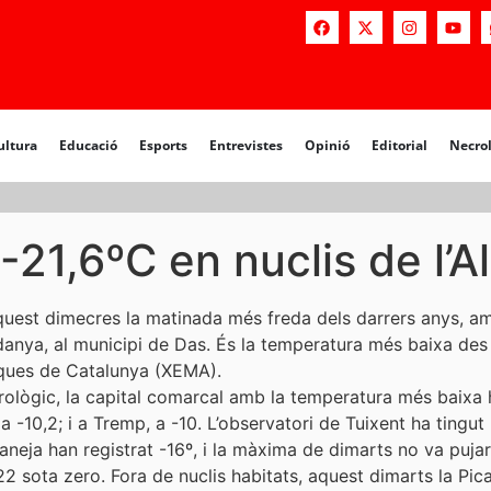
a
Educació
Esports
Entrevistes
Opinió
Editorial
Necrològiq
ultura
Educació
Esports
Entrevistes
Opinió
Editorial
Necro
-21,6ºC en nuclis de l’Al
 aquest dimecres la matinada més freda dels darrers anys, 
rdanya, al municipi de Das. És la temperatura més baixa des
ques de Catalunya (XEMA).
rològic, la capital comarcal amb la temperatura més baixa h
, a -10,2; i a Tremp, a -10. L’observatori de Tuixent ha tingu
neja han registrat -16º, i la màxima de dimarts no va pujar
 22 sota zero. Fora de nuclis habitats, aquest dimarts la Pica