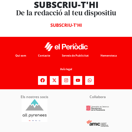
SUBSCRIU-T'HI
De la redacció al teu dispositiu
SUBSCRIU-T'HI
Qui som
Contacte
Serveis de Publicitat
Hemeroteca
Avís legal
Els nostres socis
Col·labora