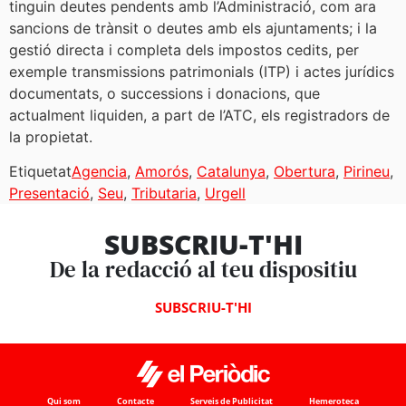
tinguin deutes pendents amb l’Administració, com ara
sancions de trànsit o deutes amb els ajuntaments; i la
gestió directa i completa dels impostos cedits, per
exemple transmissions patrimonials (ITP) i actes jurídics
documentats, o successions i donacions, que
actualment liquiden, a part de l’ATC, els registradors de
la propietat.
Etiquetat
Agencia
,
Amorós
,
Catalunya
,
Obertura
,
Pirineu
,
Presentació
,
Seu
,
Tributaria
,
Urgell
SUBSCRIU-T'HI
De la redacció al teu dispositiu
SUBSCRIU-T'HI
Qui som
Contacte
Serveis de Publicitat
Hemeroteca