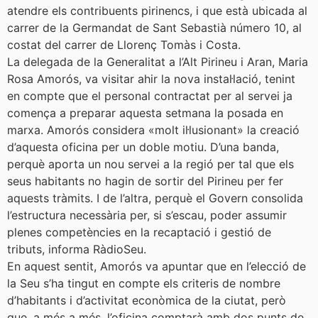
atendre els contribuents pirinencs, i que està ubicada al
carrer de la Germandat de Sant Sebastià número 10, al
costat del carrer de Llorenç Tomàs i Costa.
La delegada de la Generalitat a l’Alt Pirineu i Aran, Maria
Rosa Amorós, va visitar ahir la nova instal·lació, tenint
en compte que el personal contractat per al servei ja
comença a preparar aquesta setmana la posada en
marxa. Amorós considera «molt il·lusionant» la creació
d’aquesta oficina per un doble motiu. D’una banda,
perquè aporta un nou servei a la regió per tal que els
seus habitants no hagin de sortir del Pirineu per fer
aquests tràmits. I de l’altra, perquè el Govern consolida
l’estructura necessària per, si s’escau, poder assumir
plenes competències en la recaptació i gestió de
tributs, informa RàdioSeu.
En aquest sentit, Amorós va apuntar que en l’elecció de
la Seu s’ha tingut en compte els criteris de nombre
d’habitants i d’activitat econòmica de la ciutat, però
que, a més a més, l’oficina comptarà amb dos punts de