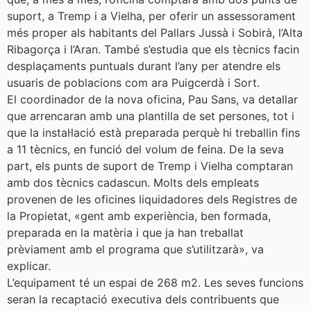
suport, a Tremp i a Vielha, per oferir un assessorament
més proper als habitants del Pallars Jussà i Sobirà, l’Alta
Ribagorça i l’Aran. També s’estudia que els tècnics facin
desplaçaments puntuals durant l’any per atendre els
usuaris de poblacions com ara Puigcerdà i Sort.
El coordinador de la nova oficina, Pau Sans, va detallar
que arrencaran amb una plantilla de set persones, tot i
que la instal·lació està preparada perquè hi treballin fins
a 11 tècnics, en funció del volum de feina. De la seva
part, els punts de suport de Tremp i Vielha comptaran
amb dos tècnics cadascun. Molts dels empleats
provenen de les oficines liquidadores dels Registres de
la Propietat, «gent amb experiència, ben formada,
preparada en la matèria i que ja han treballat
prèviament amb el programa que s’utilitzarà», va
explicar.
L’equipament té un espai de 268 m2. Les seves funcions
seran la recaptació executiva dels contribuents que