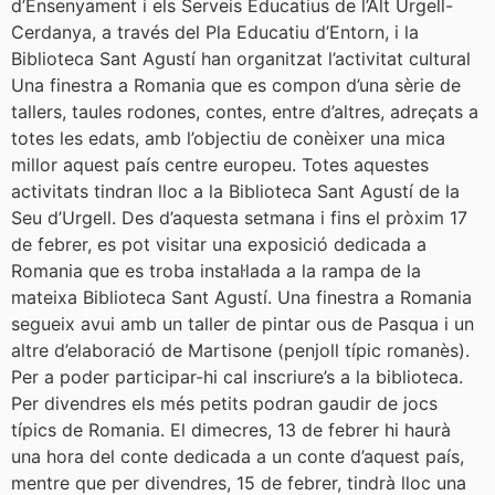
d’Ensenyament i els Serveis Educatius de l’Alt Urgell-
Cerdanya, a través del Pla Educatiu d’Entorn, i la
Biblioteca Sant Agustí han organitzat l’activitat cultural
Una finestra a Romania que es compon d’una sèrie de
tallers, taules rodones, contes, entre d’altres, adreçats a
totes les edats, amb l’objectiu de conèixer una mica
millor aquest país centre europeu. Totes aquestes
activitats tindran lloc a la Biblioteca Sant Agustí de la
Seu d’Urgell. Des d’aquesta setmana i fins el pròxim 17
de febrer, es pot visitar una exposició dedicada a
Romania que es troba instal·lada a la rampa de la
mateixa Biblioteca Sant Agustí. Una finestra a Romania
segueix avui amb un taller de pintar ous de Pasqua i un
altre d’elaboració de Martisone (penjoll típic romanès).
Per a poder participar-hi cal inscriure’s a la biblioteca.
Per divendres els més petits podran gaudir de jocs
típics de Romania. El dimecres, 13 de febrer hi haurà
una hora del conte dedicada a un conte d’aquest país,
mentre que per divendres, 15 de febrer, tindrà lloc una