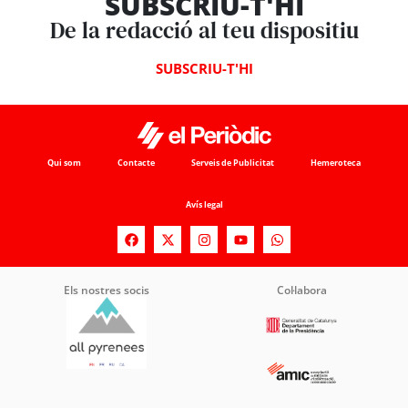
SUBSCRIU-T'HI
De la redacció al teu dispositiu
SUBSCRIU-T'HI
Qui som
Contacte
Serveis de Publicitat
Hemeroteca
Avís legal
Els nostres socis
Col·labora